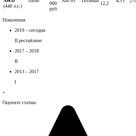
AWD
Turbo
АИ-95
Полный
4,5 с
27
000
12,2
(440 л.с.)
руб.
Поколения
2019 – сегодня
II рестайлинг
2017 – 2018
II
2013 – 2017
I
«
Оцените статью