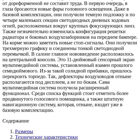
от дореформенной не составит труда. В первую очередь, в
глаза бросаются новые фары головного освещения. Даже в
базовой комплектации, они получили темную подложку и по
четыре маленьких секции светодиодных дневных ходовых
огней, расположенных вокруг крупных фокусирующих линз.
Также незначительно изменилась конфигурация решетки
радиатора и боковых воздухозаборников на переднем бампере.
На корме можно заметить новые стоп-сигналы. Они получили
трехмерную графику и соединены тонкой светодиодной
перемычкой. В салоне главное нововведение расположилось
на центральной консоли. Это 11-дюймовый сенсорный экран
мультимедийной системы, установленный взамен прошлого
семидюймового. Из-за такой солидной прибавки, пришлось
перекроить торпедо. Так, дефлекторы воздуховодов отныне
располагаются под дисплеем, а не по бокам. Сама
мультимедийная система получила расширенный
функционал. Среди списка функций стоит отметить более
продвинутого голосового помощника, а также штатную
навигационную систему, которая, отныне, входит уже в
базовую комплектацию.
Содержание
Размеры
Технические характеристики