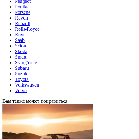
Peugeot
Pontiac
Porsche
Ravon
Renault
Rolls-Royce
Rover
Saab
Scion
Skoda
Smart
SsangYong
Subaru
Suzuki
Toyota
Volkswagen
Volvo
Вам также может понравиться