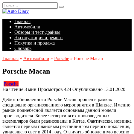
Перейти
Search
к
for:
содержанию
Главная
Автомобили
Обзоры и тест-драйвы
Эксплуатация и ремонт
Покупка и продажа
Словарь
Главная
»
Автомобили
»
Porsche
»
Porsche Macan
Porsche Macan
Porsche
На чтение
3 мин
Просмотров
424
Опубликовано
13.01.2020
Дебют обновленного Porsche Macan прошел в рамках
специально организованного мероприятия в Шанхае. Именно
рынок поднебесной является основным данной модели
производителя. Более четверти всех произведенных
экземпляров были реализованы в Китае. Фактически, новинка
является первым плановым рестайлингом первого поколения,
увидевшего свет в 2014 году. Отличить обновленную версию