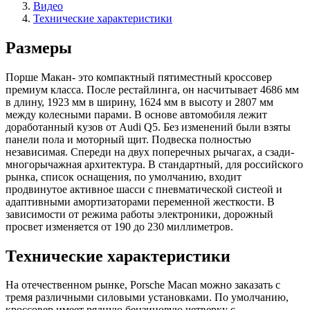
Видео
Технические характеристики
Размеры
Порше Макан- это компактный пятиместный кроссовер
премиум класса. После рестайлинга, он насчитывает 4686 мм
в длину, 1923 мм в ширину, 1624 мм в высоту и 2807 мм
между колесными парами. В основе автомобиля лежит
доработанный кузов от Audi Q5. Без изменений были взяты
панели пола и моторный щит. Подвеска полностью
независимая. Спереди на двух поперечных рычагах, а сзади-
многорычажная архитектура. В стандартный, для российского
рынка, список оснащения, по умолчанию, входит
продвинутое активное шасси с пневматической систеой и
адаптивными амортизаторами переменной жесткости. В
зависимости от режима работы электроники, дорожный
просвет изменяется от 190 до 230 миллиметров.
Технические характеристики
На отечественном рынке, Porsche Macan можно заказать с
тремя различными силовыми установками. По умолчанию,
кроссовер имеет рядную бензиновую четверку с