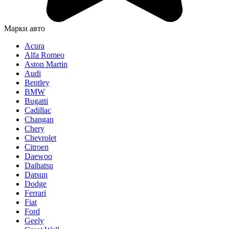
Марки авто
Acura
Alfa Romeo
Aston Martin
Audi
Bentley
BMW
Bugatti
Cadillac
Changan
Chery
Chevrolet
Citroen
Daewoo
Daihatsu
Datsun
Dodge
Ferrari
Fiat
Ford
Geely