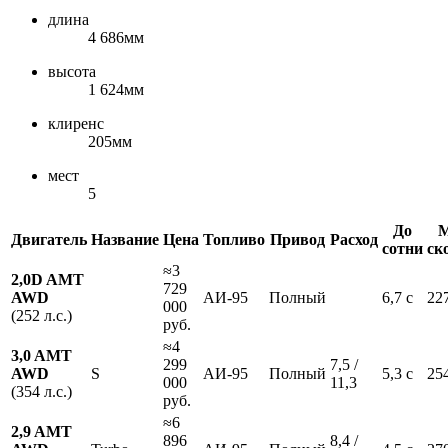
длина
4 686мм
высота
1 624мм
клиренс
205мм
мест
5
До
М
Двигатель
Название
Цена
Топливо
Привод
Расход
сотни
ск
≈3
2,0D AMT
729
AWD
АИ-95
Полный
6,7 с
22
000
(252 л.с.)
руб.
≈4
3,0 AMT
299
7,5 /
AWD
S
АИ-95
Полный
5,3 с
25
000
11,3
(354 л.с.)
руб.
≈6
2,9 AMT
896
8,4 /