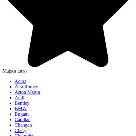
Марки авто
Acura
Alfa Romeo
Aston Martin
Audi
Bentley
BMW
Bugatti
Cadillac
Changan
Chery
Chevrolet