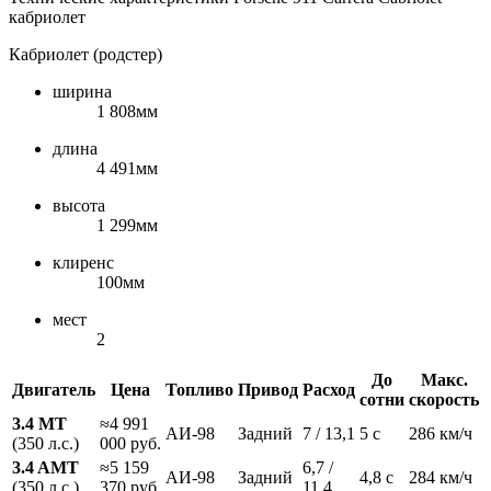
кабриолет
Кабриолет (родстер)
ширина
1 808мм
длина
4 491мм
высота
1 299мм
клиренс
100мм
мест
2
До
Макс.
Двигатель
Цена
Топливо
Привод
Расход
сотни
скорость
3.4 MT
≈4 991
АИ-98
Задний
7 / 13,1
5 с
286 км/ч
(350 л.с.)
000 руб.
3.4 AMT
≈5 159
6,7 /
АИ-98
Задний
4,8 с
284 км/ч
(350 л.с.)
370 руб.
11,4