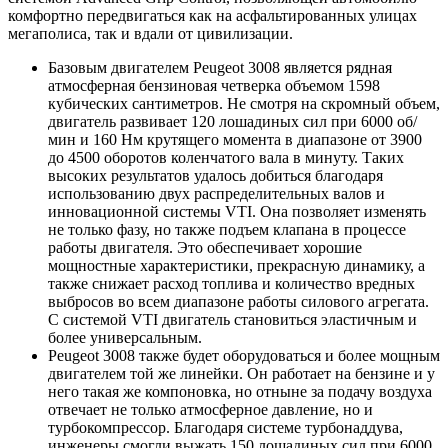
комфортно передвигаться как на асфальтированных улицах
мегаполиса, так и вдали от цивилизации.
Базовым двигателем Peugeot 3008 является рядная
атмосферная бензиновая четверка объемом 1598
кубических сантиметров. Не смотря на скромный объем,
двигатель развивает 120 лошадиных сил при 6000 об/
мин и 160 Нм крутящего момента в диапазоне от 3900
до 4500 оборотов коленчатого вала в минуту. Таких
высоких результатов удалось добиться благодаря
использованию двух распределительных валов и
инновационной системы VTI. Она позволяет изменять
не только фазу, но также подъем клапана в процессе
работы двигателя. Это обеспечивает хорошие
мощностные характеристики, прекрасную динамику, а
также снижает расход топлива и количество вредных
выбросов во всем диапазоне работы силового агрегата.
С системой VTI двигатель становиться эластичным и
более универсальным.
Peugeot 3008 также будет оборудоваться и более мощным
двигателем той же линейки. Он работает на бензине и у
него такая же компоновка, но отныне за подачу воздуха
отвечает не только атмосферное давление, но и
турбокомпрессор. Благодаря системе турбонаддува,
инженеры смогли выжать 150 лошадиных сил при 6000