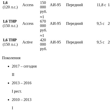
1,6
150
Access
АИ-95
Передний
11,8 с
1
(120 л.с.)
000
руб.
≈1
1,6 THP
670
Access
АИ-95
Передний
9,5 с
2
(150 л.с.)
000
руб.
≈1
1,6 THP
420
Active
АИ-95
Передний
9,5 с
2
(150 л.с.)
000
руб.
Поколения
2017 – сегодня
II
2013 – 2016
I рест.
2010 – 2013
I