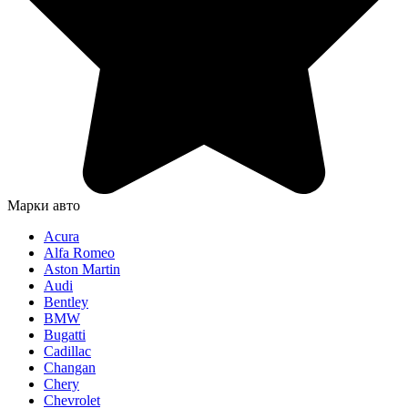
Марки авто
Acura
Alfa Romeo
Aston Martin
Audi
Bentley
BMW
Bugatti
Cadillac
Changan
Chery
Chevrolet