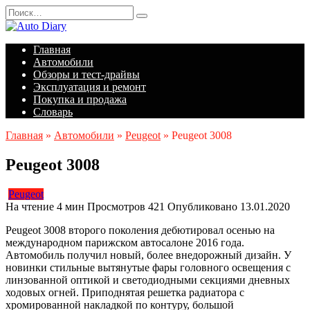
Перейти
Search
к
for:
содержанию
Главная
Автомобили
Обзоры и тест-драйвы
Эксплуатация и ремонт
Покупка и продажа
Словарь
Главная
»
Автомобили
»
Peugeot
»
Peugeot 3008
Peugeot 3008
Peugeot
На чтение
4 мин
Просмотров
421
Опубликовано
13.01.2020
Peugeot 3008 второго поколения дебютировал осенью на
международном парижском автосалоне 2016 года.
Автомобиль получил новый, более внедорожный дизайн. У
новинки стильные вытянутые фары головного освещения с
линзованной оптикой и светодиодными секциями дневных
ходовых огней. Приподнятая решетка радиатора с
хромированной накладкой по контуру, большой