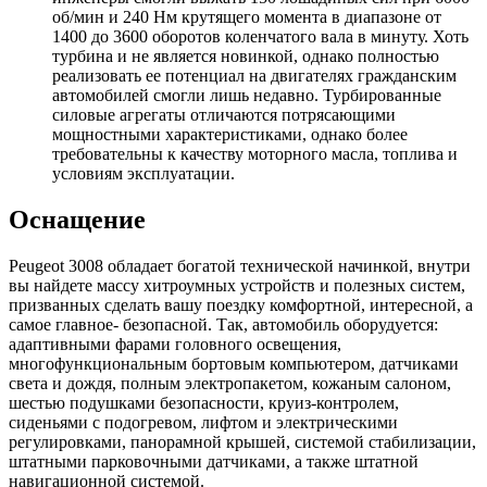
об/мин и 240 Нм крутящего момента в диапазоне от
1400 до 3600 оборотов коленчатого вала в минуту. Хоть
турбина и не является новинкой, однако полностью
реализовать ее потенциал на двигателях гражданским
автомобилей смогли лишь недавно. Турбированные
силовые агрегаты отличаются потрясающими
мощностными характеристиками, однако более
требовательны к качеству моторного масла, топлива и
условиям эксплуатации.
Оснащение
Peugeot 3008 обладает богатой технической начинкой, внутри
вы найдете массу хитроумных устройств и полезных систем,
призванных сделать вашу поездку комфортной, интересной, а
самое главное- безопасной. Так, автомобиль оборудуется:
адаптивными фарами головного освещения,
многофункциональным бортовым компьютером, датчиками
света и дождя, полным электропакетом, кожаным салоном,
шестью подушками безопасности, круиз-контролем,
сиденьями с подогревом, лифтом и электрическими
регулировками, панорамной крышей, системой стабилизации,
штатными парковочными датчиками, а также штатной
навигационной системой.