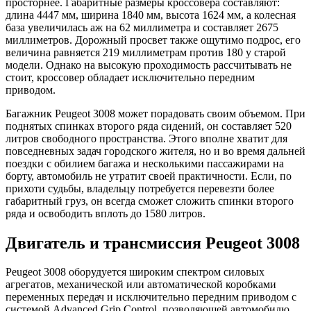
просторнее. Габаритные размеры кроссовера составляют:
длина 4447 мм, ширина 1840 мм, высота 1624 мм, а колесная
база увеличилась аж на 62 миллиметра и составляет 2675
миллиметров. Дорожный просвет также ощутимо подрос, его
величина равняется 219 миллиметрам против 180 у старой
модели. Однако на высокую проходимость рассчитывать не
стоит, кроссовер обладает исключительно передним
приводом.
Багажник Peugeot 3008 может порадовать своим объемом. При
поднятых спинках второго ряда сидений, он составляет 520
литров свободного пространства. Этого вполне хватит для
повседневных задач городского жителя, но и во время дальней
поездки с обилием багажа и несколькими пассажирами на
борту, автомобиль не утратит своей практичности. Если, по
прихоти судьбы, владельцу потребуется перевезти более
габаритный груз, он всегда сможет сложить спинки второго
ряда и освободить вплоть до 1580 литров.
Двигатель и трансмиссия Peugeot 3008
Peugeot 3008 оборудуется широким спектром силовых
агрегатов, механической или автоматической коробками
переменных передач и исключительно передним приводом с
системой Advanced Grip Control, позволяющей автомобилю