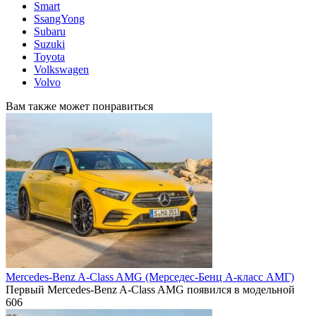
Smart
SsangYong
Subaru
Suzuki
Toyota
Volkswagen
Volvo
Вам также может понравиться
Mercedes-Benz A-Class AMG (Mерседес-Бенц А-класс АМГ)
Первый Mercedes-Benz A-Class AMG появился в модельной
606