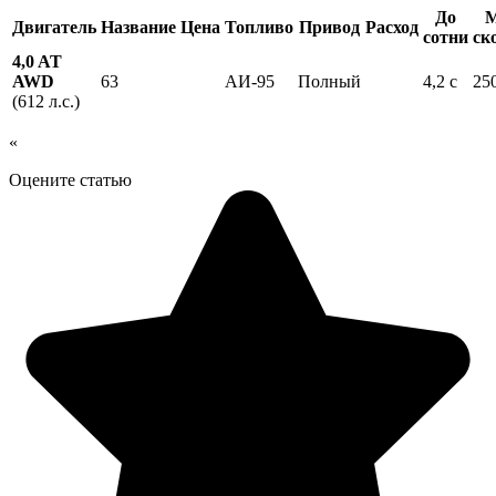
До
М
Двигатель
Название
Цена
Топливо
Привод
Расход
сотни
ск
4,0 AT
AWD
63
АИ-95
Полный
4,2 с
25
(612 л.с.)
«
Оцените статью