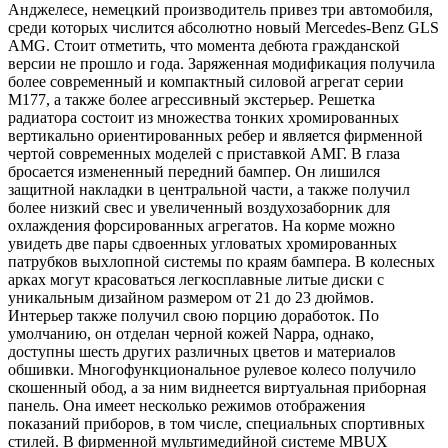
Анджелесе, немецкий производитель привез три автомобиля,
среди которых числится абсолютно новый Mercedes-Benz GLS
AMG. Стоит отметить, что момента дебюта гражданской
версии не прошло и года. Заряженная модификация получила
более современный и компактный силовой агрегат серии
M177, а также более агрессивный экстерьер. Решетка
радиатора состоит из множества тонких хромированных
вертикально ориентированных ребер и является фирменной
чертой современных моделей с приставкой АМГ. В глаза
бросается измененный передний бампер. Он лишился
защитной накладки в центральной части, а также получил
более низкий свес и увеличенный воздухозаборник для
охлаждения форсированных агрегатов. На корме можно
увидеть две пары сдвоенных угловатых хромированных
патрубков выхлопной системы по краям бампера. В колесных
арках могут красоваться легкосплавные литые диски с
уникальным дизайном размером от 21 до 23 дюймов.
Интерьер также получил свою порцию доработок. По
умолчанию, он отделан черной кожей Nappa, однако,
доступны шесть других различных цветов и материалов
обшивки. Многофункциональное рулевое колесо получило
скошенный обод, а за ним виднеется виртуальная приборная
панель. Она имеет несколько режимов отображения
показаний приборов, в том числе, специальных спортивных
стилей. В фирменной мультимедийной системе MBUX