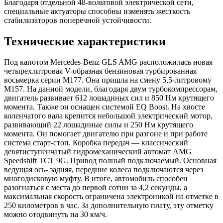
Благодаря отдельной 48-вольтовой электрической сети,
специальные актуаторы способны изменять жесткость
стабилизаторов поперечной устойчивости.
Технические характеристики
Под капотом Mercedes-Benz GLS AMG расположилась новая
четырехлитровая V-образная бензиновая турбированная
восьмерка серии M177. Она пришла на смену 5,5-литровому
M157. На данной модели, благодаря двум турбокомпрессорам,
двигатель развивает 612 лошадиных сил и 850 Нм крутящего
момента. Также он оснащен системой EQ Boost. На хвосте
коленчатого вала крепится небольшой электрический мотор,
развивающий 22 лошадиные силы и 250 Нм крутящего
момента. Он помогает двигателю при разгоне и при работе
система старт-стоп. Коробка передач — классический
девятиступенчатый гидромеханический автомат AMG
Speedshift TCT 9G. Привод полный подключаемый. Основная
ведущая ось- задняя, передние колеса подключаются через
многодисковую муфту. В итоге, автомобиль способен
разогнаться с места до первой сотни за 4,2 секунды, а
максимальная скорость ограничена электроникой на отметке в
250 километров в час. За дополнительную плату, эту отметку
можно отодвинуть на 30 км/ч.