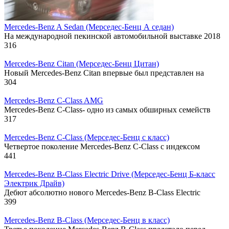
Mercedes-Benz A Sedan (Mерседес-Бенц А седан)
На международной пекинской автомобильной выставке 2018
316
Mercedes-Benz Citan (Mерседес-Бенц Цитан)
Новый Mercedes-Benz Citan впервые был представлен на
304
Mercedes-Benz C-Class AMG
Mercedes-Benz C-Class- одно из самых обширных семейств
317
Mercedes-Benz C-Class (Mерседес-Бенц с класс)
Четвертое поколение Mercedes-Benz C-Class с индексом
441
Mercedes-Benz B-Class Electric Drive (Mерседес-Бенц Б-класс
Электрик Драйв)
Дебют абсолютно нового Mercedes-Benz B-Class Electric
399
Mercedes-Benz B-Class (Mерседес-Бенц в класс)