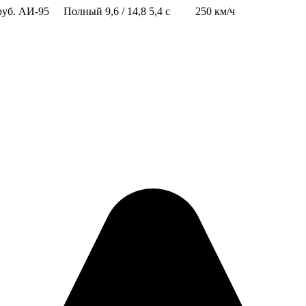
руб.
АИ-95
Полный
9,6 / 14,8
5,4 с
250 км/ч