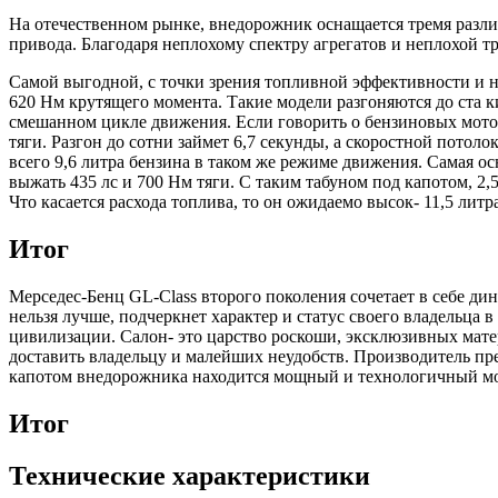
На отечественном рынке, внедорожник оснащается тремя разл
привода. Благодаря неплохому спектру агрегатов и неплохой т
Самой выгодной, с точки зрения топливной эффективности и 
620 Нм крутящего момента. Такие модели разгоняются до ста ки
смешанном цикле движения. Если говорить о бензиновых мотора
тяги. Разгон до сотни займет 6,7 секунды, а скоростной потол
всего 9,6 литра бензина в таком же режиме движения. Самая 
выжать 435 лс и 700 Нм тяги. С таким табуном под капотом, 2
Что касается расхода топлива, то он ожидаемо высок- 11,5 лит
Итог
Мерседес-Бенц GL-Class второго поколения сочетает в себе д
нельзя лучше, подчеркнет характер и статус своего владельца 
цивилизации. Салон- это царство роскоши, эксклюзивных мате
доставить владельцу и малейших неудобств. Производитель пре
капотом внедорожника находится мощный и технологичный мот
Итог
Технические характеристики