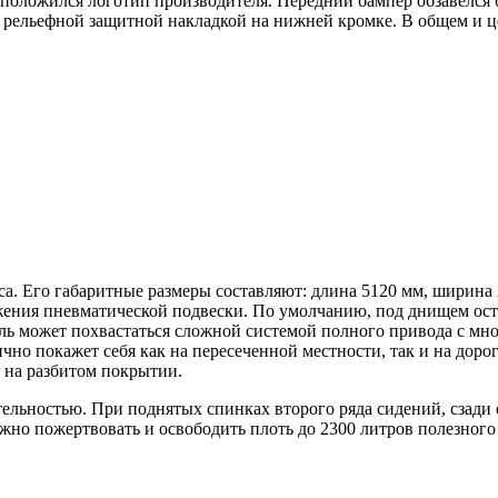
сположился логотип производителя. Передний бампер обзавелс
и рельефной защитной накладкой на нижней кромке. В общем и 
. Его габаритные размеры составляют: длина 5120 мм, ширина 21
ожения пневматической подвески. По умолчанию, под днищем ост
дель может похвастаться сложной системой полного привода с 
чно покажет себя как на пересеченной местности, так и на дорог
 на разбитом покрытии.
льностью. При поднятых спинках второго ряда сидений, сзади о
но пожертвовать и освободить плоть до 2300 литров полезного