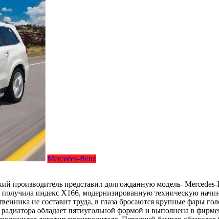
Mercedes-Benz
ий производитель представил долгожданную модель- Mercedes-B
а получила индекс X166, модернизированную техническую начи
венника не составит труда, в глаза бросаются крупные фары г
адиатора обладает пятиугольной формой и выполнена в фирменн