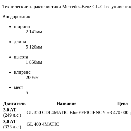
Технические характеристики Mercedes-Benz GL-Class универсал
Внедорожник
ширина
2 141мм
длина
5 120мм
высота
1 850мм
клиренс
200мм
мест
5
Двигатель
Название
Цена
3.0 AT
GL 350 CDI 4MATIC BlueEFFICIENCY
≈3 470 000 
(249 л.с.)
3,0 AT
GL 400 4MATIC
(333 л.с.)