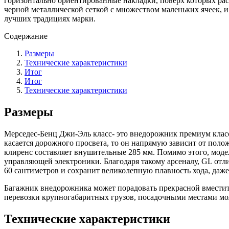
горизонтально ориентированные накладки, поверх которых ра
черной металлической сеткой с множеством маленьких ячеек, 
лучших традициях марки.
Содержание
Размеры
Технические характеристики
Итог
Итог
Технические характеристики
Размеры
Мерседес-Бенц Джи-Эль класс- это внедорожник премиум класса
касается дорожного просвета, то он напрямую зависит от пол
клиренс составляет внушительные 285 мм. Помимо этого, мо
управляющей электроники. Благодаря такому арсеналу, GL отли
60 сантиметров и сохранит великолепную плавность хода, даже
Багажник внедорожника может порадовать прекрасной вместите
перевозки крупногабаритных грузов, посадочными местами мож
Технические характеристики