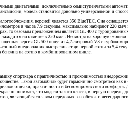
ичными двигателями, исключительно семиступенчатыми автомат
рансмиссии, модель становится довольно универсальной и спосо
налогообложения, версией является 350 BlueTEC. Она оснащает
лометров в час за 7,9 секунды, максимально набирают 220 км/ч 
х, то базовым предложением является GL 400 с турбированным V
ок находится на отметке в 220 км/ч. Несмотря на хорошую мощно
оснащенная версия GL 500 получит 4,7-литровый V8 с турбокомпр
,5-тонный внедорожник выстреливает до первой сотни за 5,4 сек
ра бензина на сотню в комбинированном цикле.
инамику спорткара с практичностью и проходимостью внедорожн
в обществе. Такой автомобиль будет гармонично смотреться как 
риалов отделки, практичности и бескомпромиссного комфорта. Д
красно понимает, что модели такого класса, в первую очередь, 
ор, являющийся сплавом передовых разработок и легендарного 