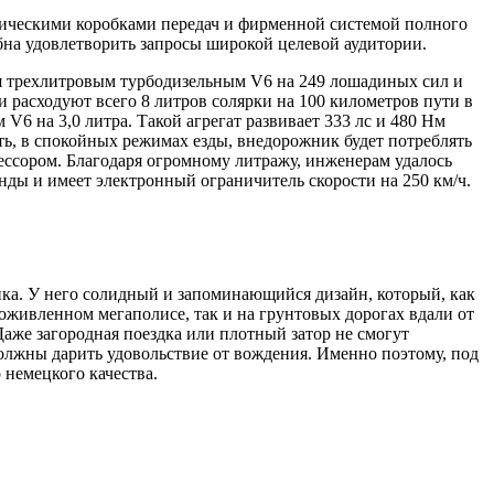
ическими коробками передач и фирменной системой полного
бна удовлетворить запросы широкой целевой аудитории.
ся трехлитровым турбодизельным V6 на 249 лошадиных сил и
и расходуют всего 8 литров солярки на 100 километров пути в
6 на 3,0 литра. Такой агрегат развивает 333 лс и 480 Нм
сть, в спокойных режимах езды, внедорожник будет потреблять
ессором. Благодаря огромному литражу, инженерам удалось
унды и имеет электронный ограничитель скорости на 250 км/ч.
ика. У него солидный и запоминающийся дизайн, который, как
в оживленном мегаполисе, так и на грунтовых дорогах вдали от
аже загородная поездка или плотный затор не смогут
должны дарить удовольствие от вождения. Именно поэтому, под
немецкого качества.