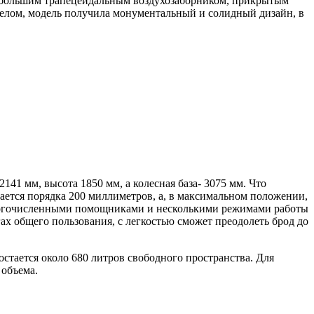
я большим трапецеидальным воздухозаборником, прикрытым
целом, модель получила монументальный и солидный дизайн, в
41 мм, высота 1850 мм, а колесная база- 3075 мм. Что
ается порядка 200 миллиметров, а, в максимальном положении,
многочисленными помощниками и несколькими режимами работы
ах общего пользования, с легкостью сможет преодолеть брод до
стается около 680 литров свободного пространства. Для
 объема.