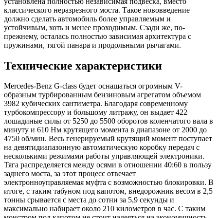
установлена полностью независимая подвеска, вместо
классического неразрезного моста. Такое нововведение
должно сделать автомобиль более управляемым и
устойчивым, хоть и менее проходимым. Сзади же, по-
прежнему, осталась полностью зависимая архитектура с
пружинами, тягой панара и продольными рычагами.
Технические характеристики
Mercedes-Benz G-class будет оснащаться огромным V-
образным турбированным бензиновым агрегатом объемом
3982 кубических сантиметра. Благодаря современному
турбокомпрессору и большому литражу, он выдает 422
лошадиные силы от 5250 до 5500 оборотов коленчатого вала в
минуту и 610 Нм крутящего момента в диапазоне от 2000 до
4750 об/мин. Весь генерируемый крутящий момент поступает
на девятидиапазонную автоматическую коробку передач с
несколькими режимами работы управляющей электроники.
Тяга распределяется между осями в отношении 40:60 в пользу
заднего моста, за этот процесс отвечает
электронноуправляемая муфта с возможностью блокировки. В
итоге, с таким табуном под капотом, внедорожник весом в 2,5
тонны срывается с места до сотни за 5,9 секунды и
максимально набирает около 210 километров в час. С таким
монстром под капотом не стоит надеяться на экономичность,