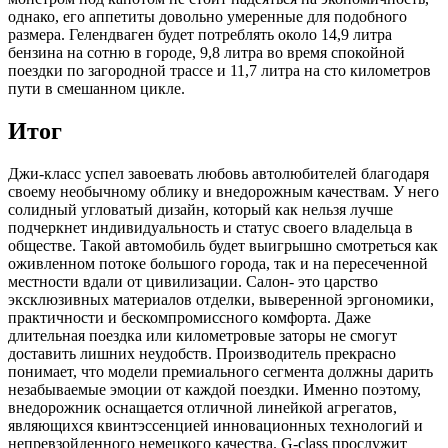
однако, его аппетиты довольно умеренные для подобного
размера. Гелендваген будет потреблять около 14,9 литра
бензина на сотню в городе, 9,8 литра во время спокойной
поездки по загородной трассе и 11,7 литра на сто километров
пути в смешанном цикле.
Итог
Джи-класс успел завоевать любовь автолюбителей благодаря
своему необычному облику и внедорожным качествам. У него
солидный угловатый дизайн, который как нельзя лучше
подчеркнет индивидуальность и статус своего владельца в
обществе. Такой автомобиль будет выигрышно смотреться как
оживленном потоке большого города, так и на пересеченной
местности вдали от цивилизации. Салон- это царство
эксклюзивных материалов отделки, выверенной эргономики,
практичности и бескомпромиссного комфорта. Даже
длительная поездка или километровые заторы не смогут
доставить лишних неудобств. Производитель прекрасно
понимает, что модели премиального сегмента должны дарить
незабываемые эмоции от каждой поездки. Именно поэтому,
внедорожник оснащается отличной линейкой агрегатов,
являющихся квинтэссенцией инновационных технологий и
непревзойденного немецкого качества. G-class прослужит