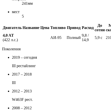
241мм
мест
5
До
М
Двигатель
Название
Цена
Топливо
Привод
Расход
сотни
ск
4,0 AT
9,8 /
АИ-95
Полный
5,9 с
21
(422 л.с.)
14,9
Поколения
2019 – сегодня
III рестайлинг
2017 – 2018
III
2012 – 2013
W463F рест.
2008 – 2012