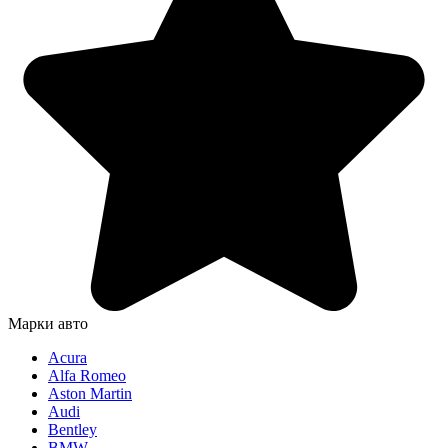
Марки авто
Acura
Alfa Romeo
Aston Martin
Audi
Bentley
BMW