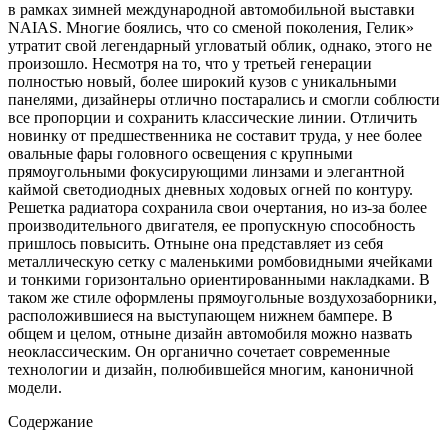
в рамках зимней международной автомобильной выставки
NAIAS. Многие боялись, что со сменой поколения, Гелик»
утратит свой легендарный угловатый облик, однако, этого не
произошло. Несмотря на то, что у третьей генерации
полностью новый, более широкий кузов с уникальными
панелями, дизайнеры отлично постарались и смогли соблюсти
все пропорции и сохранить классические линии. Отличить
новинку от предшественника не составит труда, у нее более
овальные фары головного освещения с крупными
прямоугольными фокусирующими линзами и элегантной
каймой светодиодных дневных ходовых огней по контуру.
Решетка радиатора сохранила свои очертания, но из-за более
производительного двигателя, ее пропускную способность
пришлось повысить. Отныне она представляет из себя
металлическую сетку с маленькими ромбовидными ячейками
и тонкими горизонтально ориентированными накладками. В
таком же стиле оформлены прямоугольные воздухозаборники,
расположившиеся на выступающем нижнем бампере. В
общем и целом, отныне дизайн автомобиля можно назвать
неоклассическим. Он органично сочетает современные
технологии и дизайн, полюбившейся многим, каноничной
модели.
Содержание