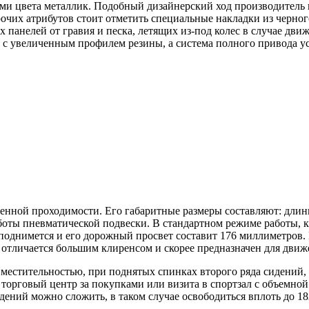
ми цвета металлик. Подобный дизайнерский ход производитель 
очих атрибутов стоит отметить специальные накладки из черног
панелей от гравия и песка, летящих из-под колес в случае дви
с увеличенным профилем резины, а система полного привода ус
шенной проходимости. Его габаритные размеры составляют: длинн
аботы пневматической подвески. В стандартном режиме работы, 
однимется и его дорожный просвет составит 176 миллиметров. 
е отличается большим клиренсом и скорее предназначен для дви
 вместительностью, при поднятых спинках второго ряда сидений,
в торговый центр за покупками или визита в спортзал с объемно
идений можно сложить, в таком случае освободиться вплоть до 1