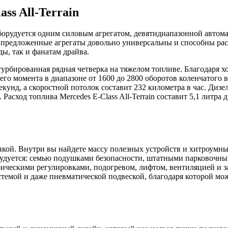
ss All-Terrain
о оборудуется одним силовым агрегатом, девятидиапазонной авто
 но предложенные агрегаты довольно универсальны и способны ра
ы, так и фанатам драйва.
я турбированная рядная четверка на тяжелом топливе. Благодаря
о момента в диапазоне от 1600 до 2800 оборотов коленчатого в
 секунд, а скоростной потолок составит 232 километра в час. Д
Расход топлива Mercedes E-Class All-Terrain составит 5,1 литра
ачинкой. Внутри вы найдете массу полезных устройств и хитроумн
орудуется: семью подушками безопасности, штатными парковочны
ическими регулировками, подогревом, лифтом, вентиляцией и з
емой и даже пневматической подвеской, благодаря которой мож