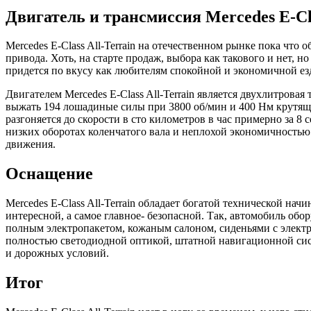
Двигатель и трансмиссия Mercedes E-Cla
Mercedes E-Class All-Terrain на отечественном рынке пока чт
привода. Хоть, на старте продаж, выбора как такового и нет,
придется по вкусу как любителям спокойной и экономичной езд
Двигателем Mercedes E-Class All-Terrain является двухлитрова
выжать 194 лошадиные силы при 3800 об/мин и 400 Нм крутящег
разгоняется до скорости в сто километров в час примерно за 8
низких оборотах коленчатого вала и неплохой экономичностью. 
движения.
Оснащение
Mercedes E-Class All-Terrain обладает богатой технической н
интересной, а самое главное- безопасной. Так, автомобиль об
полным электропакетом, кожаным салоном, сиденьями с электр
полностью светодиодной оптикой, штатной навигационной сист
и дорожных условий.
Итог