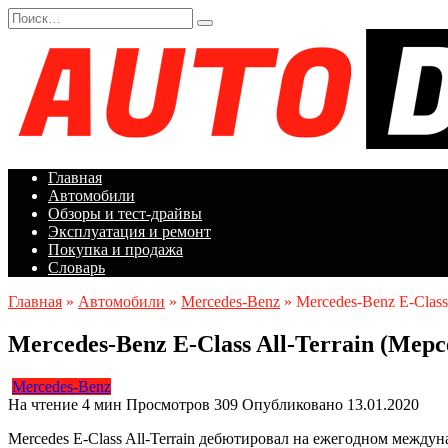
Перейти
Search
к
for:
содержанию
Главная
Автомобили
Обзоры и тест-драйвы
Эксплуатация и ремонт
Покупка и продажа
Словарь
Главная
»
Автомобили
»
Mercedes-Benz
»
Mercedes-Benz E-Class
Mercedes-Benz E-Class All-Terrain (Mер
Mercedes-Benz
На чтение
4 мин
Просмотров
309
Опубликовано
13.01.2020
Mercedes E-Class All-Terrain дебютировал на ежегодном междун