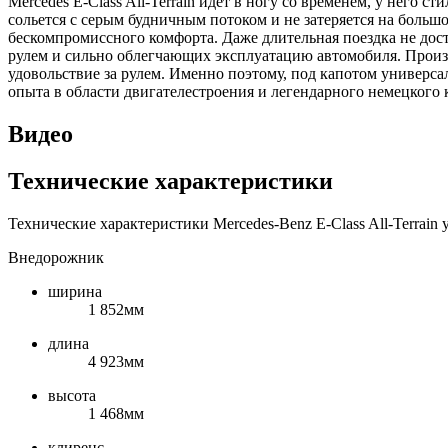
Mercedes E-Class All-Terrain идет в ногу со временем, у него 
сольется с серым будничным потоком и не затеряется на больш
бескомпромиссного комфорта. Даже длительная поездка не дос
рулем и сильно облегчающих эксплуатацию автомобиля. Произв
удовольствие за рулем. Именно поэтому, под капотом универ
опыта в области двигателестроения и легендарного немецкого 
Видео
Технические характеристики
Технические характеристики Mercedes-Benz E-Class All-Terrain 
Внедорожник
ширина
1 852мм
длина
4 923мм
высота
1 468мм
клиренс