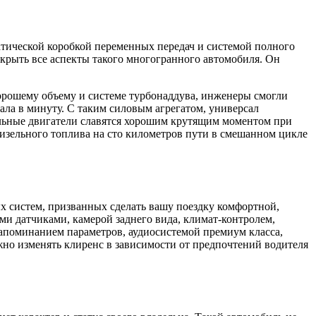
матической коробкой переменных передач и системой полного
скрыть все аспекты такого многогранного автомобиля. Он
 хорошему объему и системе турбонаддува, инженеры смогли
ала в минуту. С таким силовым агрегатом, универсал
изельные двигатели славятся хорошим крутящим моментом при
 дизельного топлива на сто километров пути в смешанном цикле
ых систем, призванных сделать вашу поездку комфортной,
ми датчиками, камерой заднего вида, климат-контролем,
апоминанием параметров, аудиосистемой премиум класса,
но изменять клиренс в зависимости от предпочтений водителя