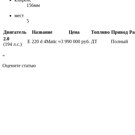
156мм
мест
5
Двигатель
Название
Цена
Топливо
Привод
Ра
2.0
E 220 d 4Matic
≈3 990 000 руб.
ДТ
Полный
(194 л.с.)
«
Оцените статью