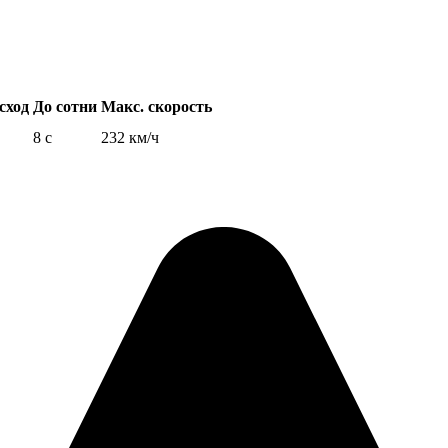
сход
До сотни
Макс. скорость
8 с
232 км/ч