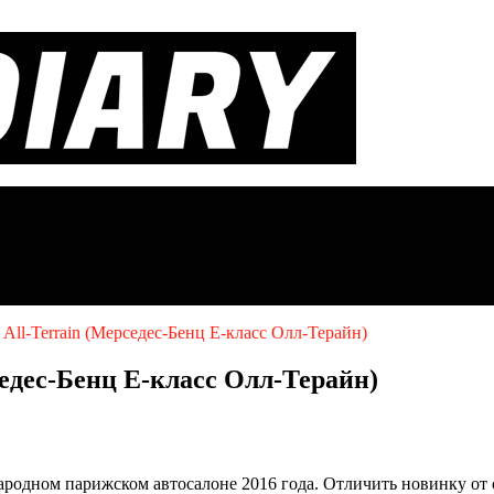
 All-Terrain (Mерседес-Бенц Е-класс Олл-Терайн)
седес-Бенц Е-класс Олл-Терайн)
ародном парижском автосалоне 2016 года. Отличить новинку от с