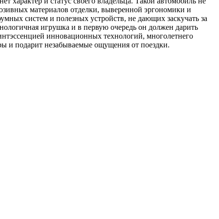
нет характер и статус своего владельца. Такой автомобиль не
клюзивных материалов отделки, выверенной эргономики и
умных систем и полезных устройств, не дающих заскучать за
нологичная игрушка и в первую очередь он должен дарить
винтэссенцией инновационных технологий, многолетнего
етры и подарит незабываемые ощущения от поездки.