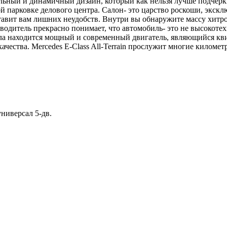
стильный и динамичный дизайн, который как нельзя лучше подчерк
ой парковке делового центра. Салон- это царство роскоши, экс
тавит вам лишних неудобств. Внутри вы обнаружите массу хитро
одитель прекрасно понимает, что автомобиль- это не высокотех
сала находится мощный и современный двигатель, являющийся к
качества. Mercedes E-Class All-Terrain прослужит многие килом
универсал 5-дв.