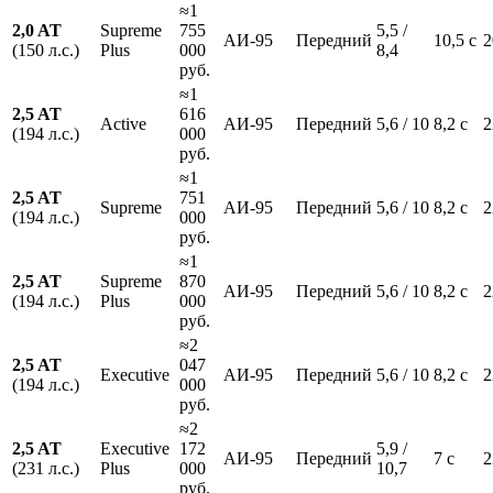
≈1
2,0 AT
Supreme
755
5,5 /
АИ-95
Передний
10,5 с
2
(150 л.с.)
Plus
000
8,4
руб.
≈1
2,5 AT
616
Active
АИ-95
Передний
5,6 / 10
8,2 с
2
(194 л.с.)
000
руб.
≈1
2,5 AT
751
Supreme
АИ-95
Передний
5,6 / 10
8,2 с
2
(194 л.с.)
000
руб.
≈1
2,5 AT
Supreme
870
АИ-95
Передний
5,6 / 10
8,2 с
2
(194 л.с.)
Plus
000
руб.
≈2
2,5 AT
047
Executive
АИ-95
Передний
5,6 / 10
8,2 с
2
(194 л.с.)
000
руб.
≈2
2,5 AT
Executive
172
5,9 /
АИ-95
Передний
7 с
2
(231 л.с.)
Plus
000
10,7
руб.