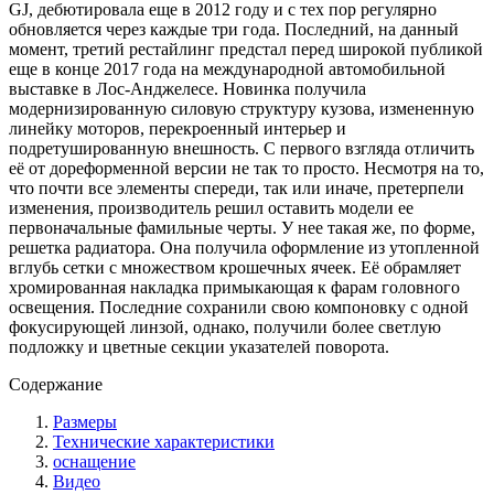
GJ, дебютировала еще в 2012 году и с тех пор регулярно
обновляется через каждые три года. Последний, на данный
момент, третий рестайлинг предстал перед широкой публикой
еще в конце 2017 года на международной автомобильной
выставке в Лос-Анджелесе. Новинка получила
модернизированную силовую структуру кузова, измененную
линейку моторов, перекроенный интерьер и
подретушированную внешность. С первого взгляда отличить
её от дореформенной версии не так то просто. Несмотря на то,
что почти все элементы спереди, так или иначе, претерпели
изменения, производитель решил оставить модели ее
первоначальные фамильные черты. У нее такая же, по форме,
решетка радиатора. Она получила оформление из утопленной
вглубь сетки с множеством крошечных ячеек. Её обрамляет
хромированная накладка примыкающая к фарам головного
освещения. Последние сохранили свою компоновку с одной
фокусирующей линзой, однако, получили более светлую
подложку и цветные секции указателей поворота.
Содержание
Размеры
Технические характеристики
оснащение
Видео