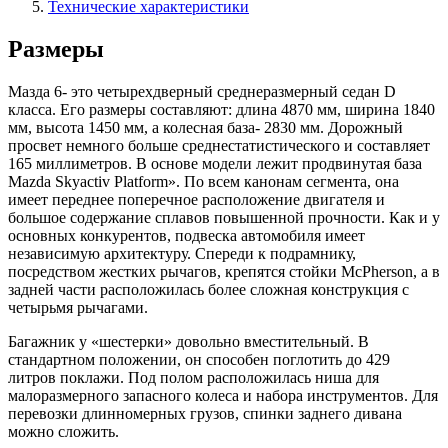
Технические характеристики
Размеры
Мазда 6- это четырехдверный среднеразмерный седан D
класса. Его размеры составляют: длина 4870 мм, ширина 1840
мм, высота 1450 мм, а колесная база- 2830 мм. Дорожный
просвет немного больше среднестатистического и составляет
165 миллиметров. В основе модели лежит продвинутая база
Mazda Skyactiv Platform». По всем канонам сегмента, она
имеет переднее поперечное расположение двигателя и
большое содержание сплавов повышенной прочности. Как и у
основных конкурентов, подвеска автомобиля имеет
независимую архитектуру. Спереди к подрамнику,
посредством жестких рычагов, крепятся стойки McPherson, а в
задней части расположилась более сложная конструкция с
четырьмя рычагами.
Багажник у «шестерки» довольно вместительный. В
стандартном положении, он способен поглотить до 429
литров поклажи. Под полом расположилась ниша для
малоразмерного запасного колеса и набора инструментов. Для
перевозки длинномерных грузов, спинки заднего дивана
можно сложить.