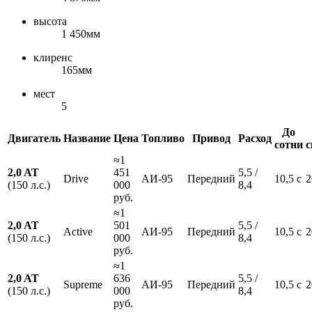
высота
1 450мм
клиренс
165мм
мест
5
До
Двигатель
Название
Цена
Топливо
Привод
Расход
сотни
с
≈1
2,0 AT
451
5,5 /
Drive
АИ-95
Передний
10,5 с
2
(150 л.с.)
000
8,4
руб.
≈1
2,0 AT
501
5,5 /
Active
АИ-95
Передний
10,5 с
2
(150 л.с.)
000
8,4
руб.
≈1
2,0 AT
636
5,5 /
Supreme
АИ-95
Передний
10,5 с
2
(150 л.с.)
000
8,4
руб.