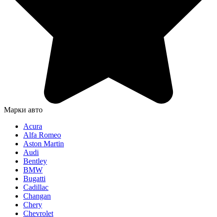
Марки авто
Acura
Alfa Romeo
Aston Martin
Audi
Bentley
BMW
Bugatti
Cadillac
Changan
Chery
Chevrolet