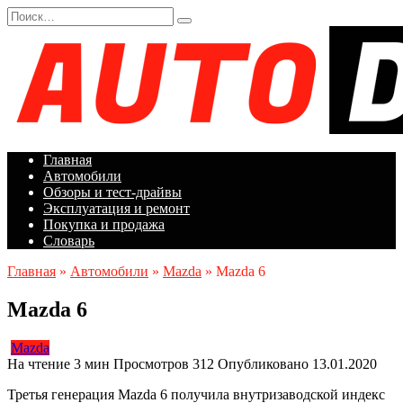
Перейти
Search
к
for:
содержанию
Главная
Автомобили
Обзоры и тест-драйвы
Эксплуатация и ремонт
Покупка и продажа
Словарь
Главная
»
Автомобили
»
Mazda
»
Mazda 6
Mazda 6
Mazda
На чтение
3 мин
Просмотров
312
Опубликовано
13.01.2020
Третья генерация Mazda 6 получила внутризаводской индекс