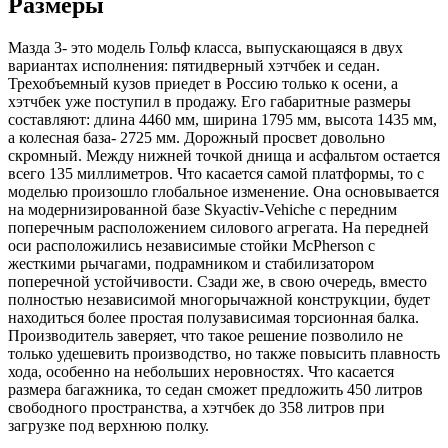
Размеры
Мазда 3- это модель Гольф класса, выпускающаяся в двух
вариантах исполнения: пятидверный хэтчбек и седан.
Трехобъемный кузов приедет в Россию только к осени, а
хэтчбек уже поступил в продажу. Его габаритные размеры
составляют: длина 4460 мм, ширина 1795 мм, высота 1435 мм,
а колесная база- 2725 мм. Дорожный просвет довольно
скромный. Между нижней точкой днища и асфальтом остается
всего 135 миллиметров. Что касается самой платформы, то с
моделью произошло глобальное изменение. Она основывается
на модернизированной базе Skyactiv-Vehiche с передним
поперечным расположением силового агрегата. На передней
оси расположились независимые стойки McPherson с
жесткими рычагами, подрамником и стабилизатором
поперечной устойчивости. Сзади же, в свою очередь, вместо
полностью независимой многорычажной конструкции, будет
находиться более простая полузависимая торсионная балка.
Производитель заверяет, что такое решение позволило не
только удешевить производство, но также повысить плавность
хода, особенно на небольших неровностях. Что касается
размера багажника, то седан сможет предложить 450 литров
свободного пространства, а хэтчбек до 358 литров при
загрузке под верхнюю полку.