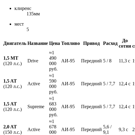
клиренс
135мм
мест
5
До
Двигатель
Название
Цена
Топливо
Привод
Расход
сотни
с
≈1
1,5 MT
490
Drive
АИ-95
Передний
5 / 8
11,3 с
1
(120 л.с.)
000
руб.
≈1
1,5 AT
590
Active
АИ-95
Передний
5 / 7,7
12,4 с
1
(120 л.с.)
000
руб.
≈1
1,5 AT
683
Supreme
АИ-95
Передний
5 / 7,7
12,4 с
1
(120 л.с.)
000
руб.
≈1
2,0 AT
678
5,6 /
Active
АИ-95
Передний
9,3 с
2
(150 л.с.)
000
9,1