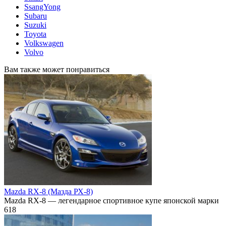
SsangYong
Subaru
Suzuki
Toyota
Volkswagen
Volvo
Вам также может понравиться
Mazda RX-8 (Мазда РХ-8)
Mazda RX-8 — легендарное спортивное купе японской марки
618