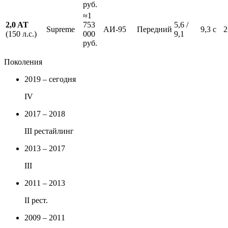
руб.
≈1
2,0 AT
753
5,6 /
Supreme
АИ-95
Передний
9,3 с
2
(150 л.с.)
000
9,1
руб.
Поколения
2019 – сегодня
IV
2017 – 2018
III рестайлинг
2013 – 2017
III
2011 – 2013
II рест.
2009 – 2011