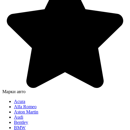
Марки авто
Acura
Alfa Romeo
Aston Martin
Audi
Bentley
BMW