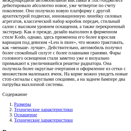
международной автомобильной выставки в Лос-Анджелесе
дебютировало абсолютно новое, уже четвертое по счету
поколение. Оно получило новую платформу с другой
архитектурой подвески, инновационную линейку силовых
агрегатов, классический набор коробок передач, стильный
салон с высоким уровнем оснащения, а также перекроенный
экстерьер. Как и прежде, дизайн выполнен в фирменном
стиле Kodo, однако, здесь применена его более взрослая
вариация под девизом «Less is more», что можно трактовать,
как «меньше- лучше». Действительно, автомобиль получил
более спокойный силуэт с более плавными гранями. Фары
головного освещения стали заметно уже и визуально
примыкают к увеличившейся решетке радиатора. Она
получила более округлые очертания и оформление из сетки с
множеством маленьких ячеек. На корме можно увидеть новые
стоп-сигналы с круглыми секциями, а на заднем бампере два
патрубка выхлопной системы.
Содержание
Размеры
Технические характеристики
Оснащение
Технические характеристики