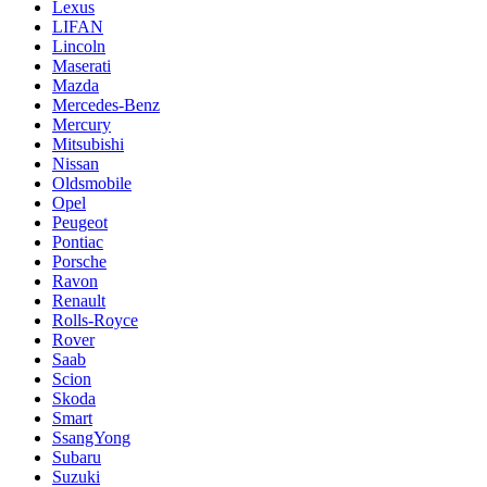
Lexus
LIFAN
Lincoln
Maserati
Mazda
Mercedes-Benz
Mercury
Mitsubishi
Nissan
Oldsmobile
Opel
Peugeot
Pontiac
Porsche
Ravon
Renault
Rolls-Royce
Rover
Saab
Scion
Skoda
Smart
SsangYong
Subaru
Suzuki