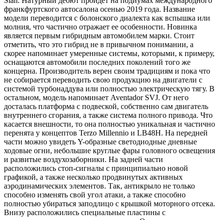
Sian. Натурный дебют пройдет на подиумах международного
франкфуртского автосалона осенью 2019 года. Название
модели переводится с болонского диалекта как вспышка или
молния, что частично отражает ее особенности. Новинка
является первым гибридным автомобилем марки. Стоит
отметить, что это гибрид не в привычном понимании, а
скорее напоминает умеренные системы, которыми, к примеру,
оснащаются автомобили последних поколений того же
концерна. Производитель верен своим традициям и пока что
не собирается переводить свою продукцию на двигатели с
системой турбонаддува или полностью электрическую тягу. В
остальном, модель напоминает Aventador SVJ. От него
досталась платформа с подвеской, собственно сам двигатель
внутреннего сгорания, а также система полного привода. Что
касается внешности, то она полностью уникальная и частично
перенята у концептов Terzo Millennio и LB48H. На передней
части можно увидеть Y-образные светодиодные дневные
ходовые огни, небольшие круглые фары головного освещения
и развитые воздухозаборники. На задней части
расположились стоп-сигналы с принципиально новой
графикой, а также несколько продвинутых активных
аэродинамических элементов. Так, антикрыло не только
способно изменять свой угол атаки, а также способно
полностью убираться заподлицо с крышкой моторного отсека.
Внизу расположились специальные пластины с