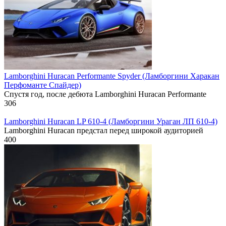
Lamborghini Huracan Performante Spyder (Ламборгини Харакан
Перфоманте Спайдер)
Спустя год, после дебюта Lamborghini Huracan Performante
306
Lamborghini Huracan LP 610-4 (Ламборгини Ураган ЛП 610-4)
Lamborghini Huracan предстал перед широкой аудиторией
400