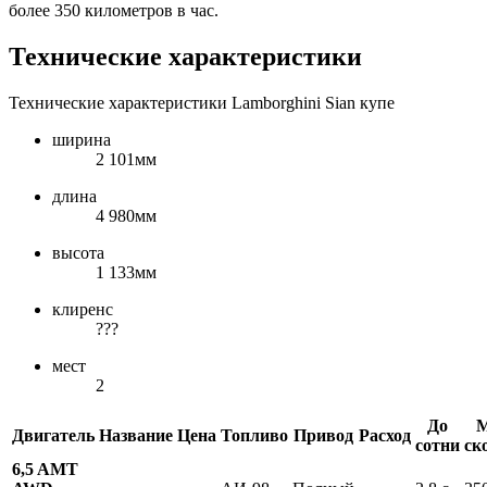
более 350 километров в час.
Технические характеристики
Технические характеристики Lamborghini Sian купе
ширина
2 101мм
длина
4 980мм
высота
1 133мм
клиренс
???
мест
2
До
М
Двигатель
Название
Цена
Топливо
Привод
Расход
сотни
ск
6,5 AMT