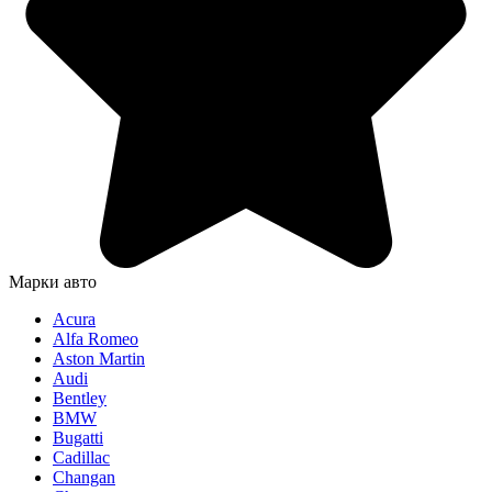
Марки авто
Acura
Alfa Romeo
Aston Martin
Audi
Bentley
BMW
Bugatti
Cadillac
Changan