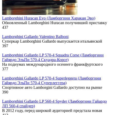
Lamborghini Huracan Evo (Ламборгини Харакан Эво)
Обновленный Lamborghini Huracan получивший приставку
437
Lamborghini Gallardo Valentino Balboni
Суперкар Lamborghini Gallardo выпускается итальянской
397
Lamborghini Gallardo LP 570-4 Squadra Corse (Ламборгини
Гайярдо ЭльПи 570-4 Скуадра-Корсе)
На подиумах международного осеннего франкфуртского
377
Lamborghini Gallardo LP 570-4 Superleggera (Ламборгини
Гайярдо ЭльПи 570-4 Суперлеггера)
Спортивное авто Lamborgini Gallardo доступно на рынке
390
Lamborghini Gallardo LP 560-4 Spyder (Ламборгини Гайардо
ЛП 560-4 спайдер)
В 2012 году, перед широкой аудиторией предстала новая