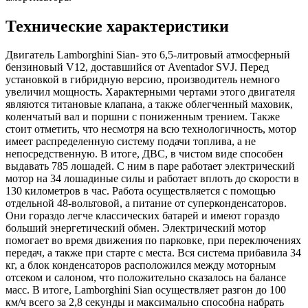
Технические характеристики
Двигатель Lamborghini Sian- это 6,5-литровый атмосферный
бензиновый V12, доставшийся от Aventador SVJ. Перед
установкой в гибридную версию, производитель немного
увеличил мощность. Характерными чертами этого двигателя
являются титановые клапана, а также облегченный маховик,
коленчатый вал и поршни с пониженным трением. Также
стоит отметить, что несмотря на всю технологичность, мотор
имеет распределенную систему подачи топлива, а не
непосредственную. В итоге, ДВС, в чистом виде способен
выдавать 785 лошадей. С ним в паре работает электрический
мотор на 34 лошадиные силы и работает вплоть до скорости в
130 километров в час. Работа осуществляется с помощью
отдельной 48-вольтовой, а питание от суперконденсаторов.
Они гораздо легче классических батарей и имеют гораздо
больший энергетический обмен. Электрический мотор
помогает во время движения по парковке, при переключениях
передач, а также при старте с места. Вся система прибавила 34
кг, а блок конденсаторов расположился между моторным
отсеком и салоном, что положительно сказалось на балансе
масс. В итоге, Lamborghini Sian осуществляет разгон до 100
км/ч всего за 2,8 секунды и максимально способна набрать