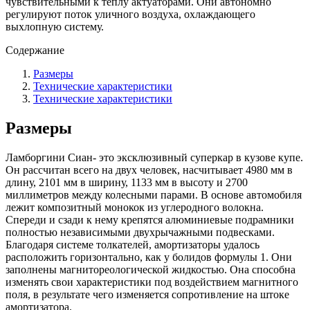
чувствительными к теплу актуаторами. Они автономно
регулируют поток уличного воздуха, охлаждающего
выхлопную систему.
Содержание
Размеры
Технические характеристики
Технические характеристики
Размеры
Ламборгини Сиан- это эксклюзивный суперкар в кузове купе.
Он рассчитан всего на двух человек, насчитывает 4980 мм в
длину, 2101 мм в ширину, 1133 мм в высоту и 2700
миллиметров между колесными парами. В основе автомобиля
лежит композитный монокок из углеродного волокна.
Спереди и сзади к нему крепятся алюминиевые подрамники
полностью независимыми двухрычажными подвесками.
Благодаря системе толкателей, амортизаторы удалось
расположить горизонтально, как у болидов формулы 1. Они
заполнены магнитореологической жидкостью. Она способна
изменять свои характеристики под воздействием магнитного
поля, в результате чего изменяется сопротивление на штоке
амортизатора.