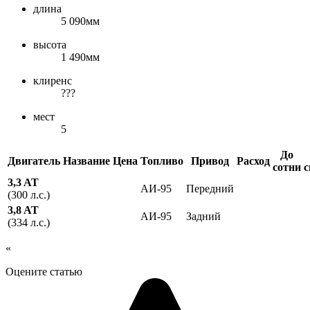
длина
5 090мм
высота
1 490мм
клиренс
???
мест
5
До
Двигатель
Название
Цена
Топливо
Привод
Расход
сотни
с
3,3 AT
АИ-95
Передний
(300 л.с.)
3,8 AT
АИ-95
Задний
(334 л.с.)
«
Оцените статью