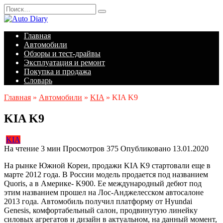
Перейти
Search
к
for:
содержанию
Главная
Автомобили
Обзоры и тест-драйвы
Эксплуатация и ремонт
Покупка и продажа
Словарь
Главная
»
Автомобили
»
KIA
»
KIA K9
KIA K9
KIA
На чтение
3 мин
Просмотров
375
Опубликовано
13.01.2020
На рынке Южной Кореи, продажи KIA K9 стартовали еще в
марте 2012 года. В России модель продается под названием
Quoris, а в Америке- K900. Ее международный дебют под
этим названием прошел на Лос-Анджелесском автосалоне
2013 года. Автомобиль получил платформу от Hyundai
Genesis, комфортабельный салон, продвинутую линейку
силовых агрегатов и дизайн в актуальном, на данный момент,