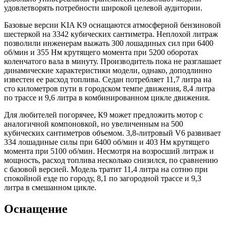
удовлетворять потребности широкой целевой аудитории.
Базовые версии KIA K9 оснащаются атмосферной бензиновой
шестеркой на 3342 кубических сантиметра. Неплохой литраж
позволили инженерам выжать 300 лошадиных сил при 6400
об/мин и 355 Нм крутящего момента при 5200 оборотах
коленчатого вала в минуту. Производитель пока не разглашает
динамические характеристики модели, однако, доподлинно
известен ее расход топлива. Седан потребляет 11,7 литра на
сто километров пути в городском темпе движения, 8,4 литра
по трассе и 9,6 литра в комбинированном цикле движения.
Для любителей погорячее, К9 может предложить мотор с
аналогичной компоновкой, но увеличенным на 500
кубических сантиметров объемом. 3,8-литровый V6 развивает
334 лошадиные силы при 6400 об/мин и 403 Нм крутящего
момента при 5100 об/мин. Несмотря на возросший литраж и
мощность, расход топлива несколько снизился, по сравнению
с базовой версией. Модель тратит 11,4 литра на сотню при
спокойной езде по городу, 8,1 по загородной трассе и 9,3
литра в смешанном цикле.
Оснащение