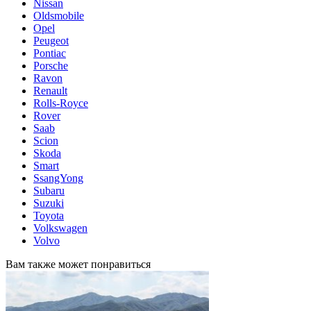
Nissan
Oldsmobile
Opel
Peugeot
Pontiac
Porsche
Ravon
Renault
Rolls-Royce
Rover
Saab
Scion
Skoda
Smart
SsangYong
Subaru
Suzuki
Toyota
Volkswagen
Volvo
Вам также может понравиться