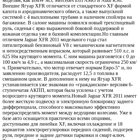
моделям, как BMW M5, Mercedes E63 AMG и Audi RS6.
Внешне Ягуар XFR отличается от стандартного XF формой
капота и аэродинамического обвеса, а также выпускной
системой с 4 выхлопными трубами и наличием спойлера на
багажнике. В салоне машины появился новый трехспицевый
руль, сиденья с ярко выраженной боковой поддержкой и
кожаная отделка уже в базовой комплектации.Но главным
отличием Jaguar XFR 2011 модельного года стал
пятилитровый бензиновый V8 с механическим нагнетателем
и непосредственным впрыском, который развивает 510 л.с. и
625 Нм крутящего момента. С ним машина разгоняется с 0 до
100 км/ч за 4,9 с., а максимальная скорость ограничена 250 км/
ч. Примечательно, что мотор отвечает нормам Евро-5″ и, по
заявлению производителя, расходует 12,5 л топлива в
смешанном цикле. В дополнение к нему на Ягуар XFR
устанавливается уже знакомая по «гражданским» версиям 6-
ступенчатая АКПП, которая была усилена с учетом
возросшего крутящего момента.Новый Jaguar XFR 2011 имеет
более жесткую подвеску и электронную блокировку заднего
дифференциала, способного максимально эффективно
перераспределять момент между ведущими колесами. Уже в
базе авто оснащается практически всеми опциями,
доступными для линейки XF, включая охлаждение и 18
вариантов электрорегулировки передних сидений, подогрев
руля, передние и задние датчики парковки и смарт-ключ.