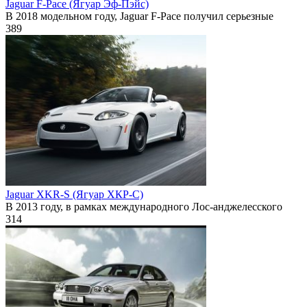
Jaguar F-Pace (Ягуар Эф-Пэйс)
В 2018 модельном году, Jaguar F-Pace получил серьезные
389
Jaguar XKR-S (Ягуар ХКР-С)
В 2013 году, в рамках международного Лос-анджелесского
314