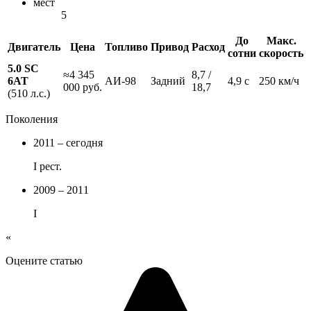
мест
5
До
Макс.
Двигатель
Цена
Топливо
Привод
Расход
сотни
скорость
5.0 SC
≈4 345
8,7 /
6AT
АИ-98
Задний
4,9 с
250 км/ч
000 руб.
18,7
(510 л.с.)
Поколения
2011 – сегодня
I рест.
2009 – 2011
I
«
Оцените статью