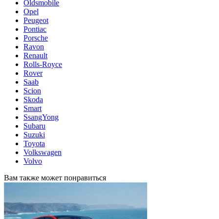
Oldsmobile
Opel
Peugeot
Pontiac
Porsche
Ravon
Renault
Rolls-Royce
Rover
Saab
Scion
Skoda
Smart
SsangYong
Subaru
Suzuki
Toyota
Volkswagen
Volvo
Вам также может понравиться