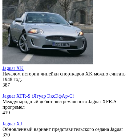
Jaguar XK
Началом истории линейки спорткаров XK можно считать
1948 год.
387
Jaguar XFR-S (Ягуар ЭксЭфАр-С)
Международный дебют экстремального Jaguar XFR-S
прогремел
419
Jaguar XJ
Обновленный вариант представительского седана Jaguar
370