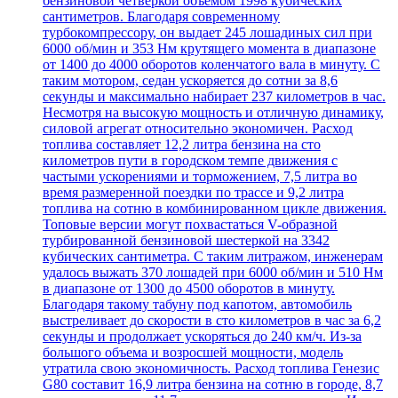
бензиновой четверкой объемом 1998 кубических
сантиметров. Благодаря современному
турбокомпрессору, он выдает 245 лошадиных сил при
6000 об/мин и 353 Нм крутящего момента в диапазоне
от 1400 до 4000 оборотов коленчатого вала в минуту. С
таким мотором, седан ускоряется до сотни за 8,6
секунды и максимально набирает 237 километров в час.
Несмотря на высокую мощность и отличную динамику,
силовой агрегат относительно экономичен. Расход
топлива составляет 12,2 литра бензина на сто
километров пути в городском темпе движения с
частыми ускорениями и торможением, 7,5 литра во
время размеренной поездки по трассе и 9,2 литра
топлива на сотню в комбинированном цикле движения.
Топовые версии могут похвастаться V-образной
турбированной бензиновой шестеркой на 3342
кубических сантиметра. С таким литражом, инженерам
удалось выжать 370 лошадей при 6000 об/мин и 510 Нм
в диапазоне от 1300 до 4500 оборотов в минуту.
Благодаря такому табуну под капотом, автомобиль
выстреливает до скорости в сто километров в час за 6,2
секунды и продолжает ускоряться до 240 км/ч. Из-за
большого объема и возросшей мощности, модель
утратила свою экономичность. Расход топлива Генезис
G80 составит 16,9 литра бензина на сотню в городе, 8,7