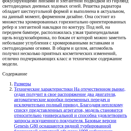
фокусирующими линзами и элегантной подводкой из гирлянд
светодиодных дневных ходовых огней. Решетка радиатора
обладает шестиугольной формой и выполнена в актуальном,
на данный момент, фирменном дизайне. Она состоит из
множества хромированных горизонтально ориентированных
ребер и элегантной накладки по контуру. Под ней, на
переднем бампере, расположилась узкая трапецеидальная
щель воздухозаборника, по бокам от которой можно заметить
небольшие углубления с хромированными вставками и
светодиодными огнями. В общем и целом, автомобиль
получил несколько приятных косметических изменений,
отлично подчеркивающих класс и техническое содержание
модели.
Содержание
Размеры
Технические характеристики На отечественном рынке,
седан получит в свое распоряжение два двигателя,
автоматические коробки переменных передач и
исключительно полный привод. Благодаря неплохому
списку представленных агрегатов, модель становится
относительно универсальной и способна удовлетворить
запросы искушенного покупателя. Базовые версии
Genesis G80 оснащаются рядной турбированной