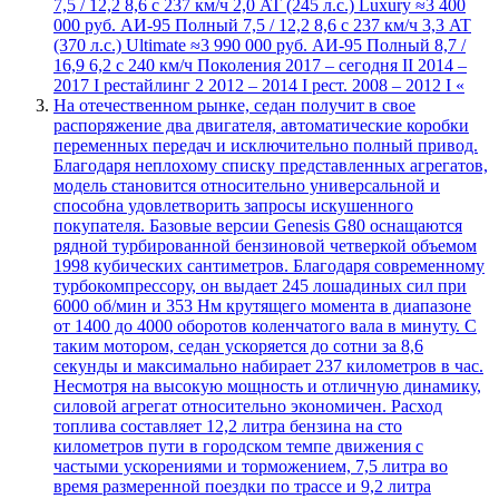
7,5 / 12,2 8,6 с 237 км/ч 2,0 AT (245 л.с.) Luxury ≈3 400
000 руб. АИ-95 Полный 7,5 / 12,2 8,6 с 237 км/ч 3,3 AT
(370 л.с.) Ultimate ≈3 990 000 руб. АИ-95 Полный 8,7 /
16,9 6,2 с 240 км/ч Поколения 2017 – сегодня II 2014 –
2017 I рестайлинг 2 2012 – 2014 I рест. 2008 – 2012 I «
На отечественном рынке, седан получит в свое
распоряжение два двигателя, автоматические коробки
переменных передач и исключительно полный привод.
Благодаря неплохому списку представленных агрегатов,
модель становится относительно универсальной и
способна удовлетворить запросы искушенного
покупателя. Базовые версии Genesis G80 оснащаются
рядной турбированной бензиновой четверкой объемом
1998 кубических сантиметров. Благодаря современному
турбокомпрессору, он выдает 245 лошадиных сил при
6000 об/мин и 353 Нм крутящего момента в диапазоне
от 1400 до 4000 оборотов коленчатого вала в минуту. С
таким мотором, седан ускоряется до сотни за 8,6
секунды и максимально набирает 237 километров в час.
Несмотря на высокую мощность и отличную динамику,
силовой агрегат относительно экономичен. Расход
топлива составляет 12,2 литра бензина на сто
километров пути в городском темпе движения с
частыми ускорениями и торможением, 7,5 литра во
время размеренной поездки по трассе и 9,2 литра