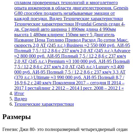
сплавом проверенных технологий и многолетнего
опыта инженеров в области двигателестроения. Genesis
G80 способен подарить незабываемые эмоции от
каждой поездки. Видео Технические характеристики
Технические характеристики Hyundai Genesis седан 4-
дв. Средний авто ширина 1 890мм длина 4 990мм
высота 1 480мм клиренс 150мм мест 5 Двигатель
Название Цена Топливо Привод Расход До сотни Макс.
скорость 2,0 AT (245 л.с.) Business ≈2 550 000 руб. АИ-95
Полный 7,5 / 12,2 8,6 с 237 км/ч 2,0 AT (245 л.с.) Advance
≈2 800 000 руб. АИ-95 Полный 7,5 / 12,2 8,6 с 237 км/ч
2,0 AT (245 л.с.) Premium ≈3 100 000 руб. АИ-95 Полный
7,5 / 12,2 8,6 с 237 км/ч 2,0 AT (245 л.с.) Luxury ≈3 400
000 руб. АИ-95 Полный 7,5 / 12,2 8,6 с 237 км/ч 3,3 AT
(370 л.с.) Ultimate ≈3 990 000 руб. АИ-95 Полный 8,7 /
16,9 6,2 с 240 км/ч Поколения 2017 – сегодня II 2014 –
2017 I рестайлинг 2 2012 – 2014 I рест. 2008 – 2012 I «
Итог
Видео
Технические характеристики
Размеры
Генезис Джи 80- это полноразмерный четырехдверный седан