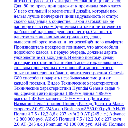
литра по трассе и 11,7 литра в смешанном цикле. Итог
Джи 80 по праву принадлежит к премиальному классу.
У него стильный и элегантный дизайн, который как
нельзя лучше подчеркнет индивидуальность и статус
своего владельца в обществе. Такой автомобиль не
растворится в сером будничном потоке и не затеряется
на большой парковке делового центра. Салон- это
царство эксклюзивных материалов отделки,
выверенной эргономики и непревзойдённого комфорта.
Производитель прекрасно понимает, что автомобили
подобного класса, в первую очередь, должны дарить
удовольствие от вождения. Именно поэтому, седан
оснащается отличной линейкой агрегатов, являющихся
сплавом проверенных технологий и многолетнего
опыта инженеров в области двигателестроения. Genesis
G80 способен подарить незабываемые эмоции от
каждой поездки. Видео Технические характеристики
Технические характеристики Hyundai Genesis седан 4-
дв. Средний авто ширина 1 890мм длина 4 990мм
высота 1 480мм клиренс 150мм мест 5 Двигатель
Название Цена Топливо Привод Расход До сотни Макс.
скорость 2,0 AT (245 л.с.) Business ≈2 550 000 руб. АИ-95
Полный 7,5 / 12,2 8,6 с 237 км/ч 2,0 AT (245 л.с.) Advance
≈2 800 000 руб. АИ-95 Полный 7,5 / 12,2 8,6 с 237 км/ч
2,0 AT (245 л.с.) Premium ≈3 100 000 руб. АИ-95 Полный