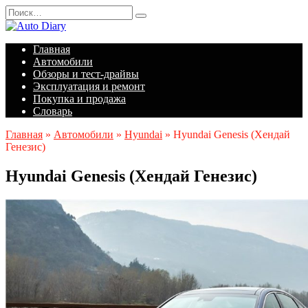
Перейти
Search
к
for:
содержанию
Главная
Автомобили
Обзоры и тест-драйвы
Эксплуатация и ремонт
Покупка и продажа
Словарь
Главная
»
Автомобили
»
Hyundai
»
Hyundai Genesis (Хендай
Генезис)
Hyundai Genesis (Хендай Генезис)