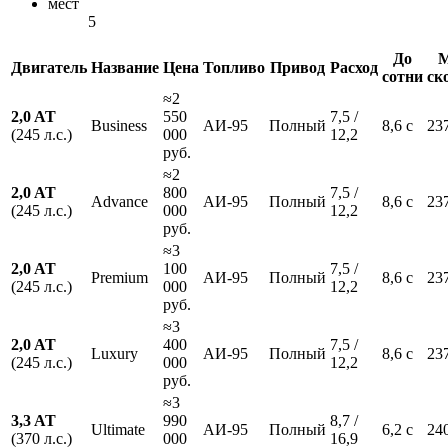
мест
5
До
М
Двигатель
Название
Цена
Топливо
Привод
Расход
сотни
ск
≈2
2,0 AT
550
7,5 /
Business
АИ-95
Полный
8,6 с
23
(245 л.с.)
000
12,2
руб.
≈2
2,0 AT
800
7,5 /
Advance
АИ-95
Полный
8,6 с
23
(245 л.с.)
000
12,2
руб.
≈3
2,0 AT
100
7,5 /
Premium
АИ-95
Полный
8,6 с
23
(245 л.с.)
000
12,2
руб.
≈3
2,0 AT
400
7,5 /
Luxury
АИ-95
Полный
8,6 с
23
(245 л.с.)
000
12,2
руб.
≈3
3,3 AT
990
8,7 /
Ultimate
АИ-95
Полный
6,2 с
24
(370 л.с.)
000
16,9