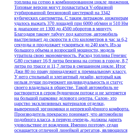
топлива на сотню в комбинированном цикле движения.
Топовые версии могут похвастаться V-образной
турбированной бензиновой шестеркой на 3342
кубических сантиметра. С таким литражом, инженерам
удалось выжать 370 лошадей при 6000 об/мин и 510 Нм
в диапазоне от 1300 до 4500 оборотов в минуту.
Благодаря такому табуну под капотом, автомобиль
выстреливает до скорости в сто километров в час за 6,2
секунды и продолжает ускоряться до 240 км/ч. Из-за
большого объема и возросшей мощности, модель
утратила свою экономичность. Расход топлива Генезис
G80 составит 16,9 литра бензина на сотню в городе, 8,7
литра по трассе и 11,7 литра в смешанном цикле. Итог
Джи 80 по праву принадлежит к премиальному классу.
У него стильный и элегантный дизайн, который как
нельзя лучше подчеркнет индивидуальность и статус
своего владельца в обществе. Такой автомобиль не
растворится в сером будничном потоке и не затеряется
на большой парковке делового центра. Салон- это
царство эксклюзивных материалов отделки,
выверенной эргономики и непревзойдённого комфорта.
Производитель прекрасно понимает, что автомобили
подобного класса, в первую очередь, должны дарить
удовольствие от вождения. Именно поэтому, седан
оснащается отличной линейкой агрегатов, являющихся