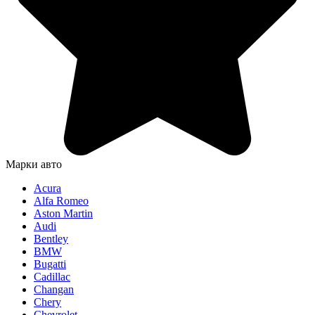
Марки авто
Acura
Alfa Romeo
Aston Martin
Audi
Bentley
BMW
Bugatti
Cadillac
Changan
Chery
Chevrolet