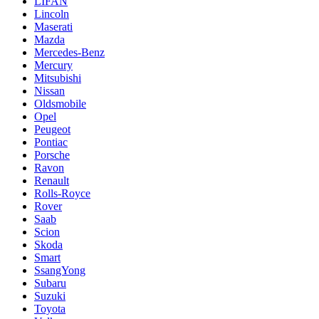
LIFAN
Lincoln
Maserati
Mazda
Mercedes-Benz
Mercury
Mitsubishi
Nissan
Oldsmobile
Opel
Peugeot
Pontiac
Porsche
Ravon
Renault
Rolls-Royce
Rover
Saab
Scion
Skoda
Smart
SsangYong
Subaru
Suzuki
Toyota