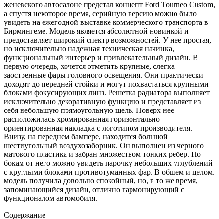
женевского автосалоне предстал концепт Ford Tourneo Custom,
а спустя некоторое время, серийную версию можно было
увидеть на ежегодной выставке коммерческого транспорта в
Бирмингеме. Модель является абсолютной новинкой и
предоставляет широкий спектр возможностей. У нее простая,
но исключительно надежная техническая начинка,
функциональный интерьер и привлекательный дизайн. В
первую очередь, хочется отметить крупные, слегка
заостренные фары головного освещения. Они практически
доходят до передней стойки и могут похвастаться крупными
блоками фокусирующих линз. Решетка радиатора выполняет
исключительно декоративную функцию и представляет из
себя небольшую прямоугольную щель. Поверх нее
расположилась хромированная горизонтально
ориентированная накладка с логотипом производителя.
Внизу, на переднем бампере, находится большой
шестиугольный воздухозаборник. Он выполнен из черного
матового пластика и забран множеством тонких ребер. По
бокам от него можно увидеть парочку небольших углублений
с круглыми блоками противотуманных фар. В общем и целом,
модель получила довольно спокойный, но, в то же время,
запоминающийся дизайн, отлично гармонирующий с
функционалом автомобиля.
Содержание