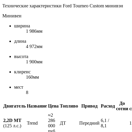
Технические характеристики Ford Tourneo Custom минивэн
Минивен
ширина
1 986мм
длина
4 972мм
высота
1 900мм
клиренс
160мм
мест
8
До
Двигатель
Название
Цена
Топливо
Привод
Расход
сотни
с
≈2
2,2D MT
286
6,1 /
Trend
ДТ
Передний
1
(125 л.с.)
000
8,1
руб.