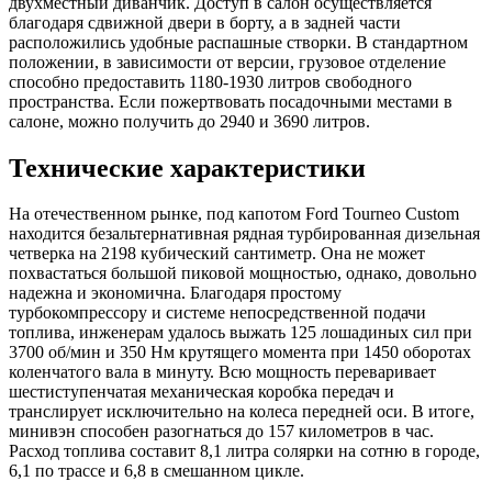
двухместный диванчик. Доступ в салон осуществляется
благодаря сдвижной двери в борту, а в задней части
расположились удобные распашные створки. В стандартном
положении, в зависимости от версии, грузовое отделение
способно предоставить 1180-1930 литров свободного
пространства. Если пожертвовать посадочными местами в
салоне, можно получить до 2940 и 3690 литров.
Технические характеристики
На отечественном рынке, под капотом Ford Tourneo Custom
находится безальтернативная рядная турбированная дизельная
четверка на 2198 кубический сантиметр. Она не может
похвастаться большой пиковой мощностью, однако, довольно
надежна и экономична. Благодаря простому
турбокомпрессору и системе непосредственной подачи
топлива, инженерам удалось выжать 125 лошадиных сил при
3700 об/мин и 350 Нм крутящего момента при 1450 оборотах
коленчатого вала в минуту. Всю мощность переваривает
шестиступенчатая механическая коробка передач и
транслирует исключительно на колеса передней оси. В итоге,
минивэн способен разогнаться до 157 километров в час.
Расход топлива составит 8,1 литра солярки на сотню в городе,
6,1 по трассе и 6,8 в смешанном цикле.