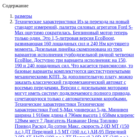
Содержание
размеры
Технические характеристики Из-за перехода на новый
стандарт измерений, палитра силовых агрегатов Ford S-
Max ощутимо сократилась. Бензиновый мотор теперь
только один. Это 1,5-литровая версия EcoBoost,
развивающая 160 лошадиных сил и 240 Нм крутящего
момента. Дизельная линейка скомпонована из трех
вариантов исполнения турбодизельной рядной четверки
EcoBlue. Доступно три варианта исполнения: на 150,
190 и 240 лошадиных сил. Что касается трансмиссии, то
базовые варианты комплектуются шестиступенчатыми
механическими КПП. За дополнительную плату, можно
заказать классический гидромеханический автомат с
восемью передачами. Версии с дизельными моторами
могут иметь систему подключаемого полного привода,
сочетающуюся только с автоматическими коробками.
Технические характеристики Технические
характеристики Ford S-Max универсал 5-дв. Минивен
ширина 1 916мм длина 4 796мм высота 1 658мм клиренс
128мм мест 7 Двигатель Название Цена Топливо
Привод Расход До сотни Макс. скорость 2,0D MT (150
л.с.) ДТ Передний 1,5 MT (160 л.с.) АИ-95 Передний