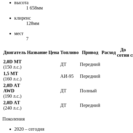
высота
1 658мм
клиренс
128мм
мест
7
До
Двигатель
Название
Цена
Топливо
Привод
Расход
сотни
с
2,0D MT
ДТ
Передний
(150 л.с.)
1,5 MT
АИ-95
Передний
(160 л.с.)
2,0D AT
AWD
ДТ
Полный
(190 л.с.)
2,0D AT
ДТ
Передний
(240 л.с.)
Поколения
2020 – сегодня