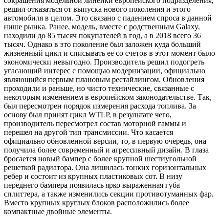
сокращения модельной линейки европейского подразделения,
решил отказаться от выпуска нового поколения и этого
автомобиля в целом. Это связано с падением спроса в данной
нише рынка. Ранее, модель, вместе с родственным Galaxy,
находили до 85 тысяч покупателей в год, а в 2018 всего 36
тысяч. Однако в это поколение был заложен куда больший
жизненный цикл и списывать ее со счетов в этот момент было
экономически невыгодно. Производитель решил подогреть
угасающий интерес с помощью модернизации, официально
являющийся первым плановым рестайлингом. Обновления
проходили и раньше, но чисто технические, связанные с
некоторым изменением в европейском законодательстве. Так,
был пересмотрен порядок измерения расхода топлива. За
основу был принят цикл WTLP, в результате чего,
производитель пересмотрел состав моторной гаммы и
перешел на другой тип трансмиссии. Что касается
официально обновленной версии, то, в первую очередь, она
получила более современный и агрессивный дизайн. В глаза
бросается новый бампер с более крупной шестиугольной
решеткой радиатора. Она лишилась тонких горизонтальных
ребер и состоит из крупных пластиковых сот. В низу
переднего бампера появилась ярко выраженная губа
сплиттера, а также изменились секции противотуманных фар.
Вместо крупных круглых блоков расположились более
компактные двойные элементы.