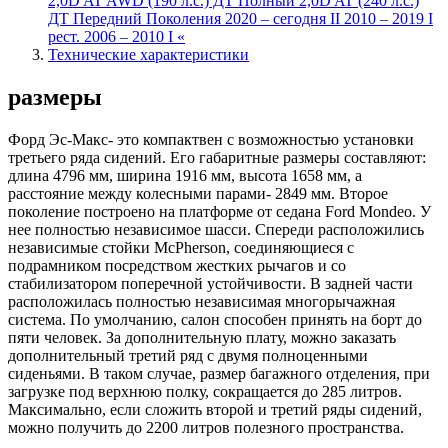
2,0D AT AWD (190 л.с.) ДТ Полный 2,0D AT (240 л.с.)
ДТ Передний Поколения 2020 – сегодня II 2010 – 2019 I
рест. 2006 – 2010 I «
Технические характеристики
размеры
Форд Эс-Макс- это компактвен с возможностью установки
третьего ряда сидений. Его габаритные размеры составляют:
длина 4796 мм, ширина 1916 мм, высота 1658 мм, а
расстояние между колесными парами- 2849 мм. Второе
поколение построено на платформе от седана Ford Mondeo. У
нее полностью независимое шасси. Спереди расположились
независимые стойки McPherson, соединяющиеся с
подрамником посредством жестких рычагов и со
стабилизатором поперечной устойчивости. В задней части
расположилась полностью независимая многорычажная
система. По умолчанию, салон способен принять на борт до
пяти человек. За дополнительную плату, можно заказать
дополнительный третий ряд с двумя полноценными
сиденьями. В таком случае, размер багажного отделения, при
загрузке под верхнюю полку, сокращается до 285 литров.
Максимально, если сложить второй и третий ряды сидений,
можно получить до 2200 литров полезного пространства.