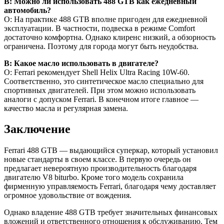
В: Можно ли использовать 488 GTB как ежедневный
автомобиль?
О: На практике 488 GTB вполне пригоден для ежедневной
эксплуатации. В частности, подвеска в режиме Comfort
достаточно комфортна. Однако клиренс низкий, а обзорность
ограничена. Поэтому для города могут быть неудобства.
В: Какое масло использовать в двигателе?
О: Ferrari рекомендует Shell Helix Ultra Racing 10W-60.
Соответственно, это синтетическое масло специально для
спортивных двигателей. При этом можно использовать
аналоги с допуском Ferrari. В конечном итоге главное —
качество масла и регулярная замена.
Заключение
Ferrari 488 GTB — выдающийся суперкар, который установил
новые стандарты в своем классе. В первую очередь он
предлагает невероятную производительность благодаря
двигателю V8 biturbo. Кроме того модель сохранила
фирменную управляемость Ferrari, благодаря чему доставляет
огромное удовольствие от вождения.
Однако владение 488 GTB требует значительных финансовых
вложений и ответственного отношения к обслуживанию. Тем