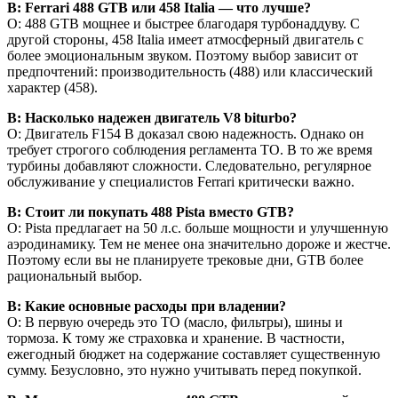
В: Ferrari 488 GTB или 458 Italia — что лучше?
О: 488 GTB мощнее и быстрее благодаря турбонаддуву. С
другой стороны, 458 Italia имеет атмосферный двигатель с
более эмоциональным звуком. Поэтому выбор зависит от
предпочтений: производительность (488) или классический
характер (458).
В: Насколько надежен двигатель V8 biturbo?
О: Двигатель F154 B доказал свою надежность. Однако он
требует строгого соблюдения регламента ТО. В то же время
турбины добавляют сложности. Следовательно, регулярное
обслуживание у специалистов Ferrari критически важно.
В: Стоит ли покупать 488 Pista вместо GTB?
О: Pista предлагает на 50 л.с. больше мощности и улучшенную
аэродинамику. Тем не менее она значительно дороже и жестче.
Поэтому если вы не планируете трековые дни, GTB более
рациональный выбор.
В: Какие основные расходы при владении?
О: В первую очередь это ТО (масло, фильтры), шины и
тормоза. К тому же страховка и хранение. В частности,
ежегодный бюджет на содержание составляет существенную
сумму. Безусловно, это нужно учитывать перед покупкой.