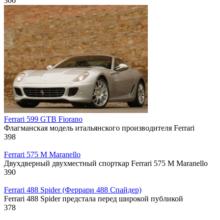
306
Ferrari 599 GTB Fiorano
Флагманская модель итальянского производителя Ferrari
398
Ferrari 575 M Maranello
Двухдверный двухместный спорткар Ferrari 575 M Maranello
390
Ferrari 488 Spider (Феррари 488 Спайдер)
Ferrari 488 Spider предстала перед широкой публикой
378