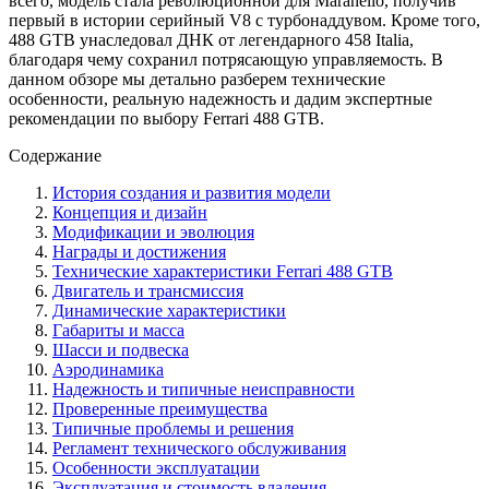
всего, модель стала революционной для Maranello, получив
первый в истории серийный V8 с турбонаддувом. Кроме того,
488 GTB унаследовал ДНК от легендарного 458 Italia,
благодаря чему сохранил потрясающую управляемость. В
данном обзоре мы детально разберем технические
особенности, реальную надежность и дадим экспертные
рекомендации по выбору Ferrari 488 GTB.
Содержание
История создания и развития модели
Концепция и дизайн
Модификации и эволюция
Награды и достижения
Технические характеристики Ferrari 488 GTB
Двигатель и трансмиссия
Динамические характеристики
Габариты и масса
Шасси и подвеска
Аэродинамика
Надежность и типичные неисправности
Проверенные преимущества
Типичные проблемы и решения
Регламент технического обслуживания
Особенности эксплуатации
Эксплуатация и стоимость владения