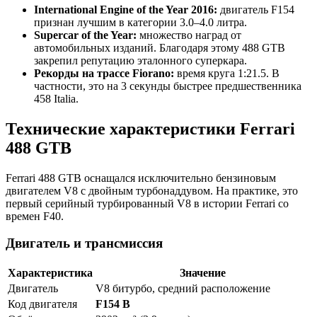
International Engine of the Year 2016:
двигатель F154
признан лучшим в категории 3.0–4.0 литра.
Supercar of the Year:
множество наград от
автомобильных изданий. Благодаря этому 488 GTB
закрепил репутацию эталонного суперкара.
Рекорды на трассе Fiorano:
время круга 1:21.5. В
частности, это на 3 секунды быстрее предшественника
458 Italia.
Технические характеристики Ferrari
488 GTB
Ferrari 488 GTB оснащался исключительно бензиновым
двигателем V8 с двойным турбонаддувом. На практике, это
первый серийный турбированный V8 в истории Ferrari со
времен F40.
Двигатель и трансмиссия
Характеристика
Значение
Двигатель
V8 битурбо, средний расположение
Код двигателя
F154 B