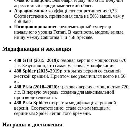
Флавио Манцони. Благодаря этому 488 GTB получил
агрессивный аэродинамический обвес.
Аэродинамика:
коэффициент сопротивления 0,33.
Соответственно, прижимная сила на 50% выше, чем у
458 Italia.
Позиционирование:
среднемоторный суперкар
начального уровня Ferrari. В частности, модель заняла
нишу между California T и 458 Speciale.
Модификации и эволюция
488 GTB (2015–2019):
базовая версия с мощностью 670
л.с. Безусловно, это самая массовая модификация.
488 Spider (2015–2019):
открытая версия со съемной
жесткой крышей. При этом вес увеличился всего на 50
кг.
488 Pista (2018–2020):
трековая версия с мощностью 720
л.с. В первую очередь, создана для максимальной
производительности.
488 Pista Spider:
открытая модификация трековой
версии. Соответственно, стала самым мощным
серийным Spider Ferrari того времени.
Награды и достижения