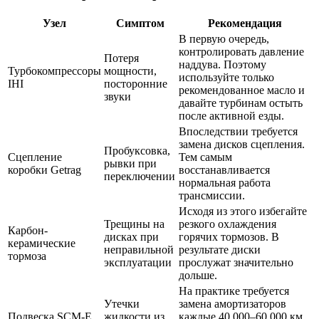
Узел
Симптом
Рекомендация
В первую очередь,
контролировать давление
Потеря
наддува. Поэтому
Турбокомпрессоры
мощности,
используйте только
IHI
посторонние
рекомендованное масло и
звуки
давайте турбинам остыть
после активной езды.
Впоследствии требуется
замена дисков сцепления.
Пробуксовка,
Сцепление
Тем самым
рывки при
коробки Getrag
восстанавливается
переключении
нормальная работа
трансмиссии.
Исходя из этого избегайте
Трещины на
резкого охлаждения
Карбон-
дисках при
горячих тормозов. В
керамические
неправильной
результате диски
тормоза
эксплуатации
прослужат значительно
дольше.
На практике требуется
Утечки
замена амортизаторов
Подвеска SCM-E
жидкости из
каждые 40 000–60 000 км.