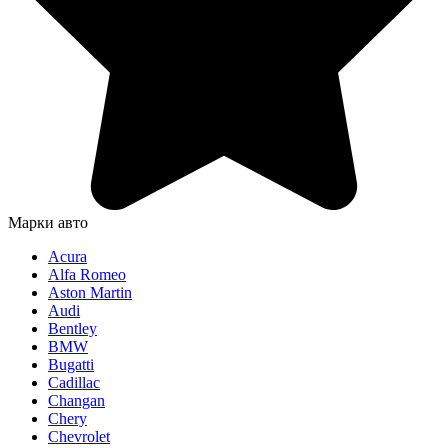
Марки авто
Acura
Alfa Romeo
Aston Martin
Audi
Bentley
BMW
Bugatti
Cadillac
Changan
Chery
Chevrolet