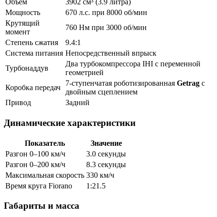
Объём
3902 см³ (3.9 литра)
Мощность
670 л.с. при 8000 об/мин
Крутящий
760 Нм при 3000 об/мин
момент
Степень сжатия
9.4:1
Система питания
Непосредственный впрыск
Два турбокомпрессора IHI с переменной
Турбонаддув
геометрией
7-ступенчатая роботизированная
Getrag
с
Коробка передач
двойным сцеплением
Привод
Задний
Динамические характеристики
Показатель
Значение
Разгон 0–100 км/ч
3.0 секунды
Разгон 0–200 км/ч
8.3 секунды
Максимальная скорость
330 км/ч
Время круга Fiorano
1:21.5
Габариты и масса