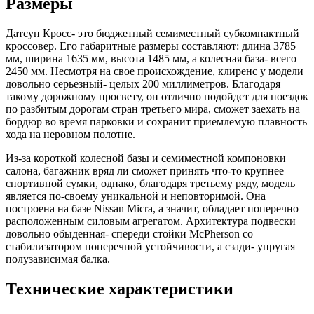
Размеры
Датсун Кросс- это бюджетный семиместный субкомпактный
кроссовер. Его габаритные размеры составляют: длина 3785
мм, ширина 1635 мм, высота 1485 мм, а колесная база- всего
2450 мм. Несмотря на свое происхождение, клиренс у модели
довольно серьезный- целых 200 миллиметров. Благодаря
такому дорожному просвету, он отлично подойдет для поездок
по разбитым дорогам стран третьего мира, сможет заехать на
бордюр во время парковки и сохранит приемлемую плавность
хода на неровном полотне.
Из-за короткой колесной базы и семиместной компоновки
салона, багажник вряд ли сможет принять что-то крупнее
спортивной сумки, однако, благодаря третьему ряду, модель
является по-своему уникальной и неповторимой. Она
построена на базе Nissan Micra, а значит, обладает поперечно
расположенным силовым агрегатом. Архитектура подвески
довольно обыденная- спереди стойки McPherson со
стабилизатором поперечной устойчивости, а сзади- упругая
полузависимая балка.
Технические характеристики