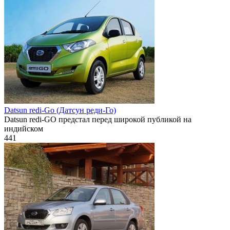
Datsun redi-Go (Датсун реди-Го)
Datsun redi-GO предстал перед широкой публикой на
индийском
441