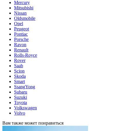
Mercury
Mitsubishi
Nissan
Oldsmobile
Opel
Peugeot
Pontiac
Porsche
Ravon
Renault
Rolls-Royce
Rover
Saab
Scion
Skoda
Smart
SsangYong
Subaru
Suzuki
Toyota
Volkswagen
Volvo
Вам также может понравиться