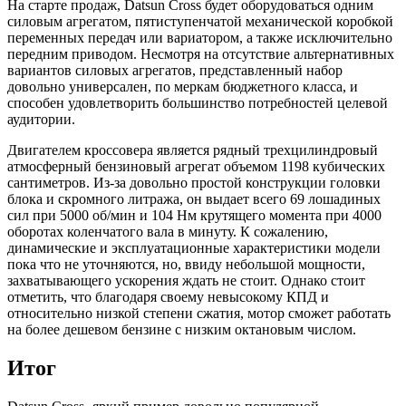
На старте продаж, Datsun Cross будет оборудоваться одним
силовым агрегатом, пятиступенчатой механической коробкой
переменных передач или вариатором, а также исключительно
передним приводом. Несмотря на отсутствие альтернативных
вариантов силовых агрегатов, представленный набор
довольно универсален, по меркам бюджетного класса, и
способен удовлетворить большинство потребностей целевой
аудитории.
Двигателем кроссовера является рядный трехцилиндровый
атмосферный бензиновый агрегат объемом 1198 кубических
сантиметров. Из-за довольно простой конструкции головки
блока и скромного литража, он выдает всего 69 лошадиных
сил при 5000 об/мин и 104 Нм крутящего момента при 4000
оборотах коленчатого вала в минуту. К сожалению,
динамические и эксплуатационные характеристики модели
пока что не уточняются, но, ввиду небольшой мощности,
захватывающего ускорения ждать не стоит. Однако стоит
отметить, что благодаря своему невысокому КПД и
относительно низкой степени сжатия, мотор сможет работать
на более дешевом бензине с низким октановым числом.
Итог