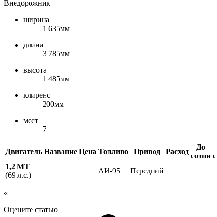
Внедорожник
ширина
1 635мм
длина
3 785мм
высота
1 485мм
клиренс
200мм
мест
7
До
Двигатель
Название
Цена
Топливо
Привод
Расход
сотни
с
1,2 MT
АИ-95
Передний
(69 л.с.)
«
Оцените статью