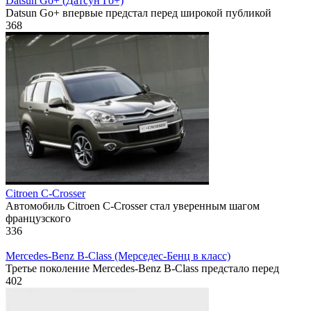
Datsun Go+ (Датсун Го+)
Datsun Go+ впервые предстал перед широкой публикой
368
Citroen C-Crosser
Автомобиль Citroen C-Crosser стал уверенным шагом
французского
336
Mercedes-Benz B-Class (Mерседес-Бенц в класс)
Третье поколение Mercedes-Benz B-Class предстало перед
402