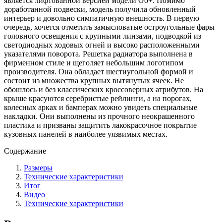
является лифтованной версией модели Go+. Помимо
доработанной подвески, модель получила обновленный
интерьер и довольно симпатичную внешность. В первую
очередь, хочется отметить замысловатые остроугольные фары
головного освещения с крупными линзами, подводкой из
светодиодных ходовых огней и высоко расположенными
указателями поворота. Решетка радиатора выполнена в
фирменном стиле и щеголяет небольшим логотипом
производителя. Она обладает шестиугольной формой и
состоит из множества крупных вытянутых ячеек. Не
обошлось и без классических кроссоверных атрибутов. На
крыше красуются серебристые рейлинги, а на порогах,
колесных арках и бамперах можно увидеть специальные
накладки. Они выполнены из прочного неокрашенного
пластика и призваны защитить лакокрасочное покрытие
кузовных панелей в наиболее уязвимых местах.
Содержание
Размеры
Технические характеристики
Итог
Видео
Технические характеристики