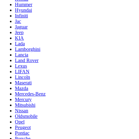
Hummer
Hyundai
Infiniti
Jac
Jaguar
Jeep
KIA
Lada
Lamborghini
Lancia
Land Rover
Lexus
LIFAN
Lincoln
Maserati
Mazda
Mercedes-Benz
Mercury
Mitsubishi
Nissan
Oldsmobile
Opel
Peugeot
Pontiac
Porsche