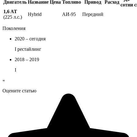
Двигатель
Название
Цена
Топливо
Привод
Расход
сотни
с
1,6 AT
Hybrid
АИ-95
Передний
(225 л.с.)
Поколения
2020 – сегодня
I рестайлинг
2018 – 2019
I
«
Оцените статью