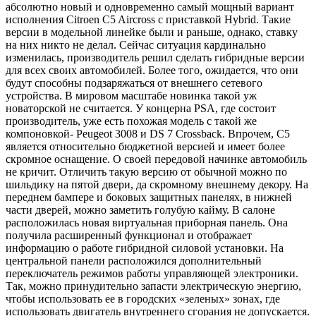
абсолютно новый и одновременно самый мощный вариант
исполнения Citroen C5 Aircross с приставкой Hybrid. Такие
версии в модельной линейке были и раньше, однако, ставку
на них никто не делал. Сейчас ситуация кардинально
изменилась, производитель решил сделать гибридные версии
для всех своих автомобилей. Более того, ожидается, что они
будут способны подзаряжаться от внешнего сетевого
устройства. В мировом масштабе новинка такой уж
новаторской не считается. У концерна PSA, где состоит
производитель, уже есть похожая модель с такой же
компоновкой- Peugeot 3008 и DS 7 Crossback. Впрочем, С5
является относительно бюджетной версией и имеет более
скромное оснащение. О своей передовой начинке автомобиль
не кричит. Отличить такую версию от обычной можно по
шильдику на пятой двери, да скромному внешнему декору. На
переднем бампере и боковых защитных панелях, в нижней
части дверей, можно заметить голубую кайму. В салоне
расположилась новая виртуальная приборная панель. Она
получила расширенный функционал и отображает
информацию о работе гибридной силовой установки. На
центральной панели расположился дополнительный
переключатель режимов работы управляющей электроники.
Так, можно принудительно запасти электрическую энергию,
чтобы использовать ее в городских «зеленых» зонах, где
использовать двигатель внутреннего сгорания не допускается.