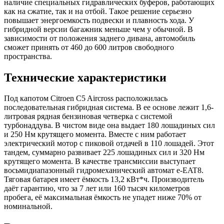
наличие специальных гидравлических буферов, работающих
как на сжатие, так и на отбой. Такое решение серьезно
повышает энергоемкость подвески и плавность хода. У
гибридной версии багажник меньше чем у обычной. В
зависимости от положения заднего дивана, автомобиль
сможет принять от 460 до 600 литров свободного
пространства.
Технические характеристики
Под капотом Citroen C5 Aircross расположилась
последовательная гибридная система. В ее основе лежит 1,6-
литровая рядная бензиновая четверка с системой
турбонаддува. В чистом виде она выдает 180 лошадиных сил
и 250 Нм крутящего момента. Вместе с ним работает
электрический мотор с пиковой отдачей в 110 лошадей. Этот
тандем, суммарно развивает 225 лошадиных сил и 320 Нм
крутящего момента. В качестве трансмиссии выступает
восьмидиапазонный гидромеханический автомат e-EAT8.
Тяговая батарея имеет ёмкость 13,2 кВт*ч. Производитель
даёт гарантию, что за 7 лет или 160 тысяч километров
пробега, её максимальная ёмкость не упадет ниже 70% от
номинальной.