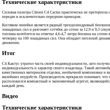
Технические характеристики
Силовая палитра Citroen C4 Cactus практически не претерпел
передач и исключительно передним приводом.
Костяком линейки является рядный трехцилиндровый бензиновы
лошадиных сил и разгоняет хэтчбек до сотни за 12,9 и 9,3 секу
топлива колеблется на отметке 4,6-4,7 литра бензина на сот
четверку на 100 лошадиных сил. Она обладает неплохой динами
движения.
Итог
C4 Кактус утратил часть своей индивидуальности, зато получ
индивидуальность и характер своего владельца. Такой автомоби
качественных материалов отделки, необычной компоновки и выс
малейших неудобств. Производитель прекрасно понимает, что 
расположился компактный и экономичный агрегат, являющийся
каждый день.
Видео
Технические характеристики