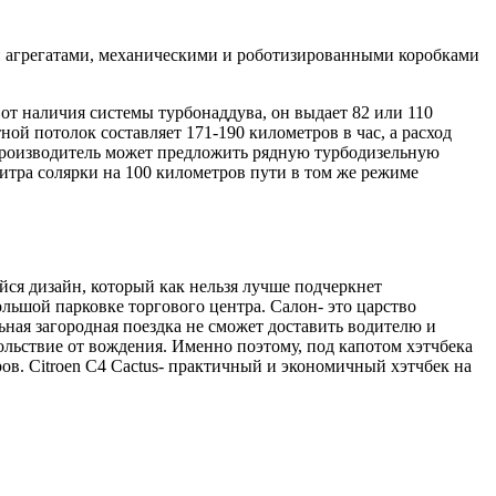
ыми агрегатами, механическими и роботизированными коробками
т наличия системы турбонаддува, он выдает 82 или 110
ной потолок составляет 171-190 километров в час, а расход
, производитель может предложить рядную турбодизельную
литра солярки на 100 километров пути в том же режиме
ся дизайн, который как нельзя лучше подчеркнет
ольшой парковке торгового центра. Салон- это царство
ная загородная поездка не сможет доставить водителю и
ольствие от вождения. Именно поэтому, под капотом хэтчбека
в. Citroen C4 Cactus- практичный и экономичный хэтчбек на