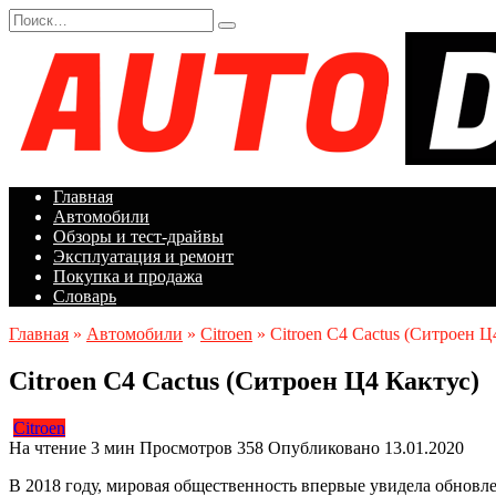
Перейти
Search
к
for:
содержанию
Главная
Автомобили
Обзоры и тест-драйвы
Эксплуатация и ремонт
Покупка и продажа
Словарь
Главная
»
Автомобили
»
Citroen
»
Citroen C4 Cactus (Ситроен Ц
Citroen C4 Cactus (Ситроен Ц4 Кактус)
Citroen
На чтение
3 мин
Просмотров
358
Опубликовано
13.01.2020
В 2018 году, мировая общественность впервые увидела обновле