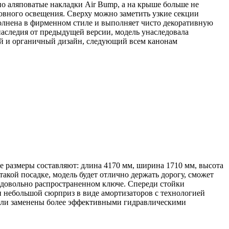
о аляповатые накладки Air Bump, а на крыше больше не
ловного освещения. Сверху можно заметить узкие секции
олнена в фирменном стиле и выполняет чисто декоративную
наследия от предыдущей версии, модель унаследовала
ый и органичный дизайн, следующий всем канонам
е размеры составляют: длина 4170 мм, ширина 1710 мм, высота
такой посадке, модель будет отлично держать дорогу, сможет
в довольно распространенном ключе. Спереди стойки
и небольшой сюрприз в виде амортизаторов с технологией
 были заменены более эффективными гидравлическими