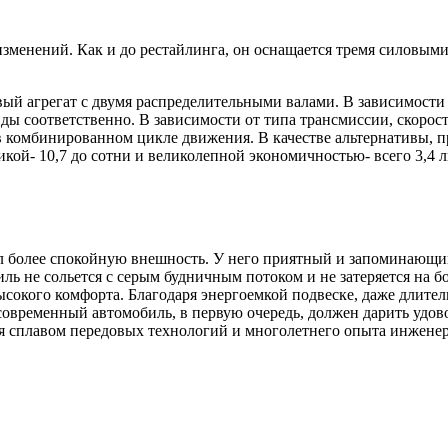
а изменений. Как и до рестайлинга, он оснащается тремя силов
й агрегат с двумя распределительными валами. В зависимости о
нды соответственно. В зависимости от типа трансмиссии, скорост
ню в комбинированном цикле движения. В качестве альтернативы
кой- 10,7 до сотни и великолепной экономичностью- всего 3,4 
ил более спокойную внешность. У него приятный и запоминающий
ль не сольется с серым будничным потоком и не затеряется на б
окого комфорта. Благодаря энергоемкой подвеске, даже длитель
современный автомобиль, в первую очередь, должен дарить удов
 сплавом передовых технологий и многолетнего опыта инженеро