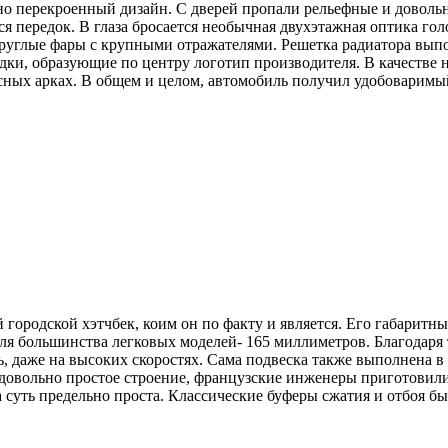
но перекроенный дизайн. С дверей пропали рельефные и довольн
я передок. В глаза бросается необычная двухэтажная оптика го
круглые фары с крупными отражателями. Решетка радиатора вып
адки, образующие по центру логотип производителя. В качестве 
есных арках. В общем и целом, автомобиль получил удобоварим
ородской хэтчбек, коим он по факту и является. Его габаритны
для большинства легковых моделей- 165 миллиметров. Благодаря 
ь, даже на высоких скоростях. Сама подвеска также выполнена 
а довольно простое строение, французские инженеры приготовил
ма суть предельно проста. Классические буферы сжатия и отбоя