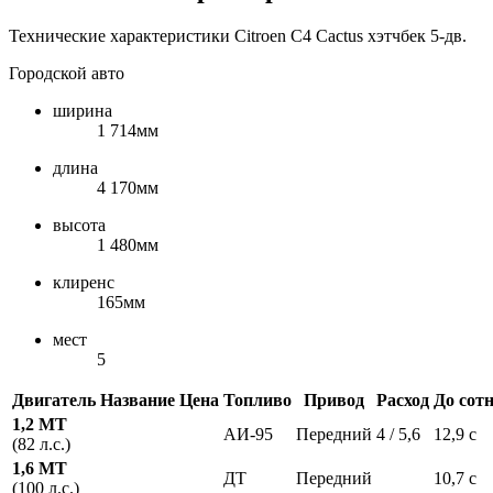
Технические характеристики Citroen C4 Cactus хэтчбек 5-дв.
Городской авто
ширина
1 714мм
длина
4 170мм
высота
1 480мм
клиренс
165мм
мест
5
Двигатель
Название
Цена
Топливо
Привод
Расход
До сот
1,2 MT
АИ-95
Передний
4 / 5,6
12,9 с
(82 л.с.)
1,6 MT
ДТ
Передний
10,7 с
(100 л.с.)