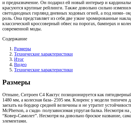
и предназначение. Он подарил ей новый интерьер и кардиналь
красуются крупные рейлинги. Также довольно сильно изменилс
светодиодных гирлянд дневных ходовых огней, а под ними- о
роль. Она представляет из себя две узкие хромированные накл
классический кроссоверный обвес на порогах, бамперах и кол
современной моды.
Содержание
Размеры
Технические характеристики
Итог
Видео
Технические характеристики
Размеры
Отныне, Ситроен C4 Кактус позиционируется как пятидверный г
1480 мм, а колесная база- 2595 мм. Клиренс у модели типичен 
заехать на бордюр средней величины и не утратит устойчивост
McPherson, а сзади- полузависимая упругая балка. Несмотря н
“Ковер-Самолет”. Несмотря на довольно броское название, са
элементами.