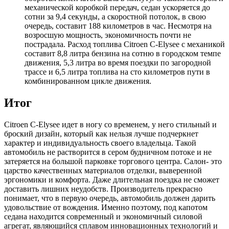
механической коробкой передач, седан ускоряется до
сотни за 9,4 секунды, а скоростной потолок, в свою
очередь, составит 188 километров в час. Несмотря на
возросшую мощность, экономичность почти не
пострадала. Расход топлива Citroen C-Elysee с механикой
составит 8,8 литра бензина на сотню в городском темпе
движения, 5,3 литра во время поездки по загородной
трассе и 6,5 литра топлива на сто километров пути в
комбинированном цикле движения.
Итог
Citroen C-Elysee идет в ногу со временем, у него стильный и
броский дизайн, который как нельзя лучше подчеркнет
характер и индивидуальность своего владельца. Такой
автомобиль не растворится в сером будничном потоке и не
затеряется на большой парковке торгового центра. Салон- это
царство качественных материалов отделки, выверенной
эргономики и комфорта. Даже длительная поездка не сможет
доставить лишних неудобств. Производитель прекрасно
понимает, что в первую очередь, автомобиль должен дарить
удовольствие от вождения. Именно поэтому, под капотом
седана находится современный и экономичный силовой
агрегат, являющийся сплавом инновационных технологий и