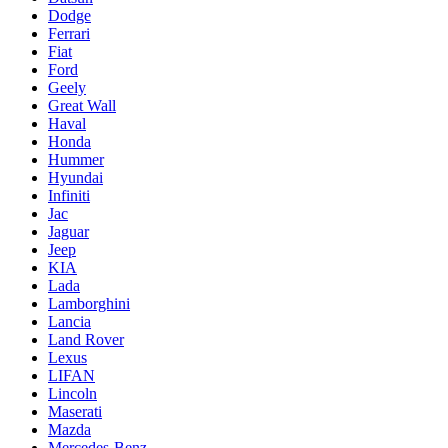
Dodge
Ferrari
Fiat
Ford
Geely
Great Wall
Haval
Honda
Hummer
Hyundai
Infiniti
Jac
Jaguar
Jeep
KIA
Lada
Lamborghini
Lancia
Land Rover
Lexus
LIFAN
Lincoln
Maserati
Mazda
Mercedes-Benz