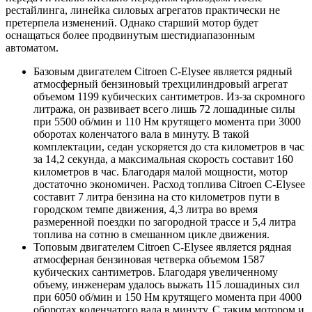
рестайлинга, линейка силовых агрегатов практически не
претерпела изменений. Однако старший мотор будет
оснащаться более продвинутым шестидиапазонным
автоматом.
Базовым двигателем Citroen C-Elysee является рядный
атмосферный бензиновый трехцилиндровый агрегат
объемом 1199 кубических сантиметров. Из-за скромного
литража, он развивает всего лишь 72 лошадиные силы
при 5500 об/мин и 110 Нм крутящего момента при 3000
оборотах коленчатого вала в минуту. В такой
комплектации, седан ускоряется до ста километров в час
за 14,2 секунда, а максимальная скорость составит 160
километров в час. Благодаря малой мощности, мотор
достаточно экономичен. Расход топлива Citroen C-Elysee
составит 7 литра бензина на сто километров пути в
городском темпе движения, 4,3 литра во время
размеренной поездки по загородной трассе и 5,4 литра
топлива на сотню в смешанном цикле движения.
Топовым двигателем Citroen C-Elysee является рядная
атмосферная бензиновая четверка объемом 1587
кубических сантиметров. Благодаря увеличенному
объему, инженерам удалось выжать 115 лошадиных сил
при 6050 об/мин и 150 Нм крутящего момента при 4000
оборотах коленчатого вала в минуту. С таким мотором и