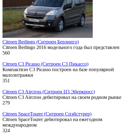
Citroen Berlingo (Ситроен Берлинго)
Citroen Berlingo 2016 модельного года был представлен
560
Citroen C3 Picasso (Ситроен С3 Пикассо)
Компактвэн C3 Picasso построен на базе популярной
малолитражки
351
Citroen C3 Aircross (Ситроен Ц3 Эйеркросс)
Citroen C3 Aircross дебютировал на своем родном рынке
279
Citroen SpaceTourer (Ситроен Спэйстурер)
Citroen SpaceTourer дебютировал на ежегодном
международном
324