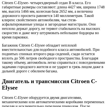
Citroen C-Elysee- четырехдверный седан B класса. Его
габаритные размеры составляют: длина 4427 мм, ширина 1748
мм, высота 1466 мм, колесная база 2652 мм, а величина
дорожного просвета равняется 140 миллиметрам. Такой
клиренс свойственен автомобилям, чья стезя-
асфальтированные улицы и загородные магистрали. Они
неплохо держат дорогу, не теряют стабильность на высоких
скоростях и даже могу штурмовать небольшие бордюры во
время парковки.
Багажник Citroen C-Elysee обладает неплохой
вместительностью для подобного класса автомобилей. При
поднятых спинках второго ряда сидений, сзади остается
вплоть до 506 литров свободного пространства. Благодаря
такому объему, автомобиль легко справиться с повседневными
задачами городского жителя и не ударит в грязь лицом даже в
дальней дороге с обилием багажа.
Двигатель и трансмиссия Citroen C-
Elysee
Citroen C-Elysee оборудуется двумя двигателями,
механическими или автоматическими коробками переменных
передач и исключительно передним приводом. После