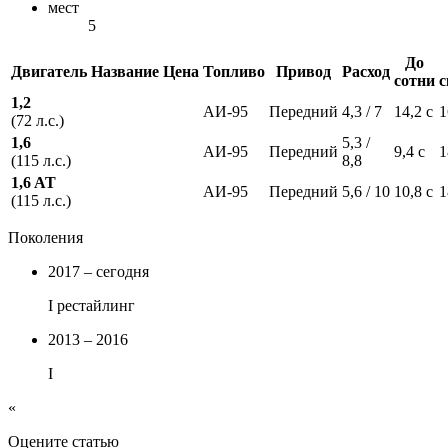
мест
5
До
Двигатель
Название
Цена
Топливо
Привод
Расход
сотни
с
1,2
АИ-95
Передний
4,3 / 7
14,2 с
1
(72 л.с.)
1,6
5,3 /
АИ-95
Передний
9,4 с
1
(115 л.с.)
8,8
1,6 AT
АИ-95
Передний
5,6 / 10
10,8 с
1
(115 л.с.)
Поколения
2017 – сегодня
I рестайлинг
2013 – 2016
I
«
Оцените статью