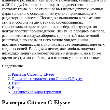
плановым рестайлингом первого поколения, увидевшего свет
в 2012 году. Отличить новинку от предшественника не
составит труда. У нее стильные вытянутые двухсекционные
фары головного освещения, визуально примыкающие к
радиаторной решетке. Последняя выполнена в фирменном
стиле и состоит из двух тонких хромированных
горизонтально ориентированных ребер, образующих по
центру логотип производителя. Внизу, на переднем бампере,
расположился воздухозаборник, прикрытый пластиковой
решеткой, а по краям от него можно увидеть ниши
противотуманных фар с гирляндами светодиодных дневных
ходовых огней. В общем и целом, автомобиль получил
несколько приятных косметических изменений, но в то же
время не утратил свой шарм и отлично узнается в потоке.
Содержание
Размеры Citroen C-Elysee
Двигатель и трансмиссия Citroen C-Elysee
Итог
Видео
Технические характеристики
Размеры Citroen C-Elysee