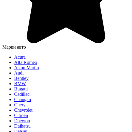
Марки авто
Acura
Alfa Romeo
Aston Martin
Audi
Bentley
BMW
Bugatti
Cadillac
Changan
Chery
Chevrolet
Citroen
Daewoo
Daihatsu
Datsun