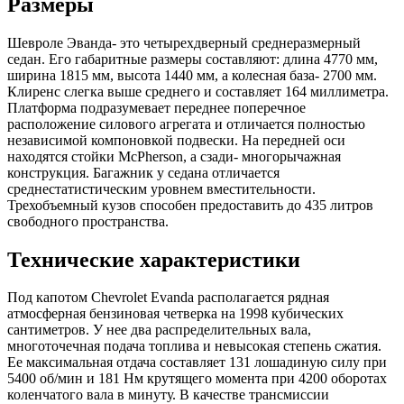
Размеры
Шевроле Эванда- это четырехдверный среднеразмерный
седан. Его габаритные размеры составляют: длина 4770 мм,
ширина 1815 мм, высота 1440 мм, а колесная база- 2700 мм.
Клиренс слегка выше среднего и составляет 164 миллиметра.
Платформа подразумевает переднее поперечное
расположение силового агрегата и отличается полностью
независимой компоновкой подвески. На передней оси
находятся стойки McPherson, а сзади- многорычажная
конструкция. Багажник у седана отличается
среднестатистическим уровнем вместительности.
Трехобъемный кузов способен предоставить до 435 литров
свободного пространства.
Технические характеристики
Под капотом Chevrolet Evanda располагается рядная
атмосферная бензиновая четверка на 1998 кубических
сантиметров. У нее два распределительных вала,
многоточечная подача топлива и невысокая степень сжатия.
Ее максимальная отдача составляет 131 лошадиную силу при
5400 об/мин и 181 Нм крутящего момента при 4200 оборотах
коленчатого вала в минуту. В качестве трансмиссии