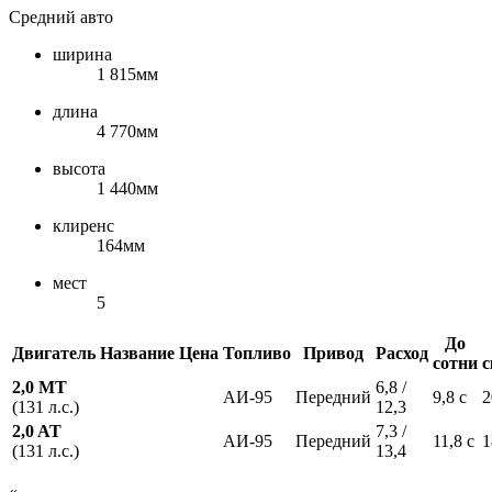
Средний авто
ширина
1 815мм
длина
4 770мм
высота
1 440мм
клиренс
164мм
мест
5
До
Двигатель
Название
Цена
Топливо
Привод
Расход
сотни
с
2,0 MT
6,8 /
АИ-95
Передний
9,8 с
2
(131 л.с.)
12,3
2,0 AT
7,3 /
АИ-95
Передний
11,8 с
1
(131 л.с.)
13,4
«