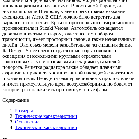
компании концерном General Motors, модель разошлась по
миру под разными названиями. В восточной Европе, она
носила шильдик Шевроле, в некоторых странах название
сменялось на Alero. В США можно было встретить два
варианта исполнения: Epica от оригинального американского
производителя и Suzuki Verona. Автомобиль оснащается
довольно простым мотором, классическим набором
трансмиссий, имеет просторный салон, а также ненавязчивый
дизайн. Экстерьер модели разрабатывала легендарная фирма
ItalDesign. У нее слегка скругленные фары головного
освещения с несколькими круглыми отражателями
галогеновых ламп и оранжевыми секциями указателей
поворота. Решетка радиатора также обладает плавными
формами и прикрыта хромированной накладкой с логотипом
производителя. Передний бампер выполнен в простом ключе
и имеет прямоугольную щель воздухозаборника, по бокам от
которой, расположились противотуманные фары.
Содержание
Размеры
Технические характеристики
Оснащение
Технические характеристики