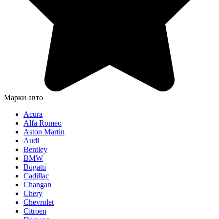
Марки авто
Acura
Alfa Romeo
Aston Martin
Audi
Bentley
BMW
Bugatti
Cadillac
Changan
Chery
Chevrolet
Citroen