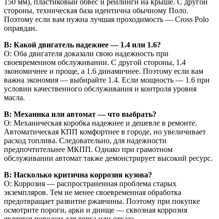
150 мм), пластиковый обвес и рейлинги на крыше. С другой
стороны, техническая база идентична обычному Поло.
Поэтому если вам нужна лучшая проходимость — Cross Polo
оправдан.
В: Какой двигатель надежнее — 1.4 или 1.6?
О: Оба двигателя доказали свою надежность при
своевременном обслуживании. С другой стороны, 1.4
экономичнее и проще, а 1.6 динамичнее. Поэтому если вам
важна экономия — выбирайте 1.4. Если мощность — 1.6 при
условии качественного обслуживания и контроля уровня
масла.
В: Механика или автомат — что выбрать?
О: Механическая коробка надежнее и дешевле в ремонте.
Автоматическая КПП комфортнее в городе, но увеличивает
расход топлива. Следовательно, для надежности
предпочтительнее МКПП. Однако при грамотном
обслуживании автомат также демонстрирует высокий ресурс.
В: Насколько критична коррозия кузова?
О: Коррозия — распространенная проблема старых
экземпляров. Тем не менее своевременная обработка
предотвращает развитие ржавчины. Поэтому при покупке
осмотрите пороги, арки и днище — сквозная коррозия
является поводом для торга или отказа.