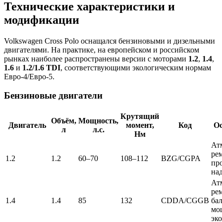
Технические характеристики и
модификации
Volkswagen Cross Polo оснащался бензиновыми и дизельными
двигателями. На практике, на европейском и российском
рынках наиболее распространены версии с моторами
1.2
,
1.4
,
1.6
и
1.2/1.6 TDI
, соответствующими экологическим нормам
Евро-4/Евро-5.
Бензиновые двигатели
Крутящий
Объём,
Мощность,
Двигатель
момент,
Код
Ос
л
л.с.
Нм
Ат
ре
1.2
1.2
60–70
108–112
BZG/CGPA
пр
на
Ат
ре
1.4
1.4
85
132
CDDA/CGGB
ба
мо
эк