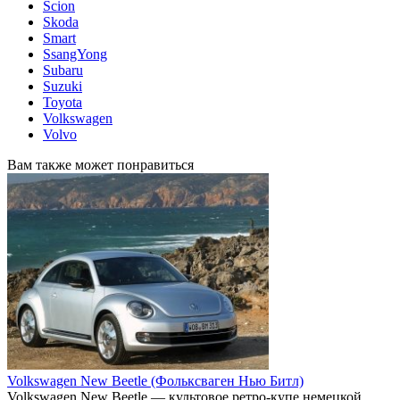
Scion
Skoda
Smart
SsangYong
Subaru
Suzuki
Toyota
Volkswagen
Volvo
Вам также может понравиться
Volkswagen New Beetle (Фольксваген Нью Битл)
Volkswagen New Beetle — культовое ретро-купе немецкой