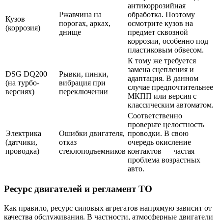
антикоррозийная
Ржавчина на
обработка. Поэтому
Кузов
порогах, арках,
осмотрите кузов на
(коррозия)
днище
предмет сквозной
коррозии, особенно под
пластиковым обвесом.
К тому же требуется
замена сцепления и
DSG DQ200
Рывки, пинки,
адаптация. В данном
(на турбо-
вибрация при
случае предпочтительнее
версиях)
переключении
МКПП или версия с
классическим автоматом.
Соответственно
проверьте целостность
Электрика
Ошибки двигателя,
проводки. В свою
(датчики,
отказ
очередь окисление
проводка)
стеклоподъемников
контактов — частая
проблема возрастных
авто.
Ресурс двигателей и регламент ТО
Как правило, ресурс силовых агрегатов напрямую зависит от
качества обслуживания. В частности, атмосферные двигатели