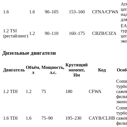
Ат
це
1.6
1.6
90–105
153–160
CFNA/CFWA
на
для
EA
1.2 TSI
ту
1.2
90–110
160–175
CBZB/CJZA
(рестайлинг)
це
эк
Дизельные двигатели
Крутящий
Объём,
Мощность,
Двигатель
момент,
Код
Особ
л
л.с.
Нм
Comm
турбо
1.2 TDI
1.2
75
180
CFWA
саже
фильт
экон
Comm
турбо
1.6 TDI
1.6
75–90
195–230
CAYB/CLHB
саже
фильт