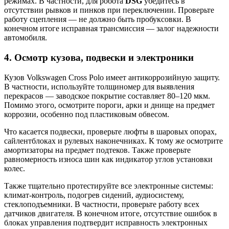
режимах. В частности, для робота
DSG
убедитесь в
отсутствии рывков и пинков при переключении. Проверьте
работу сцепления — не должно быть пробуксовки. В
конечном итоге исправная трансмиссия — залог надежности
автомобиля.
4. Осмотр кузова, подвески и электроники
Кузов Volkswagen Cross Polo имеет антикоррозийную защиту.
В частности, используйте толщиномер для выявления
перекрасов — заводское покрытие составляет 80–120 мкм.
Помимо этого, осмотрите пороги, арки и днище на предмет
коррозии, особенно под пластиковым обвесом.
Что касается подвески, проверьте люфты в шаровых опорах,
сайлентблоках и рулевых наконечниках. К тому же осмотрите
амортизаторы на предмет подтеков. Также проверьте
равномерность износа шин как индикатор углов установки
колес.
Также тщательно протестируйте все электронные системы:
климат-контроль, подогрев сидений, аудиосистему,
стеклоподъемники. В частности, проверьте работу всех
датчиков двигателя. В конечном итоге, отсутствие ошибок в
блоках управления подтвердит исправность электронных