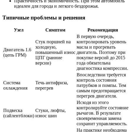
Практичность и экономичность. При этом автомобиль
идеален для города и легкого бездорожья.
Типичные проблемы и решения
Узел
Симптом
Рекомендация
В первую очередь,
Стук поршней на
контролировать уровень
холодную,
масла и прогревать
Двигатель 1.6
повышенный износ
двигатель. Поэтому при
(цепь ГРМ)
ЦПГ (ранние
покупке версий до 2015
версии)
года обязательна
диагностика компрессии.
Впоследствии требуется
контроль состояния
Система
Течь антифриза,
патрубков и помпы. Тем
охлаждения
перегрев
самым предотвращается
перегрев двигателя.
Исходя из этого
контролируйте состояние
Подвеска
Стуки, люфты,
рычагов. В результате
(сайлентблоки)
износ шин
своевременная замена
сохранит управляемость.
На практике необходима