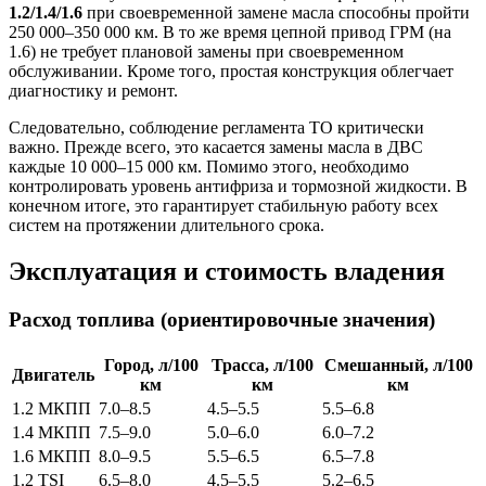
1.2/1.4/1.6
при своевременной замене масла способны пройти
250 000–350 000 км. В то же время цепной привод ГРМ (на
1.6) не требует плановой замены при своевременном
обслуживании. Кроме того, простая конструкция облегчает
диагностику и ремонт.
Следовательно, соблюдение регламента ТО критически
важно. Прежде всего, это касается замены масла в ДВС
каждые 10 000–15 000 км. Помимо этого, необходимо
контролировать уровень антифриза и тормозной жидкости. В
конечном итоге, это гарантирует стабильную работу всех
систем на протяжении длительного срока.
Эксплуатация и стоимость владения
Расход топлива (ориентировочные значения)
Город, л/100
Трасса, л/100
Смешанный, л/100
Двигатель
км
км
км
1.2 МКПП
7.0–8.5
4.5–5.5
5.5–6.8
1.4 МКПП
7.5–9.0
5.0–6.0
6.0–7.2
1.6 МКПП
8.0–9.5
5.5–6.5
6.5–7.8
1.2 TSI
6.5–8.0
4.5–5.5
5.2–6.5