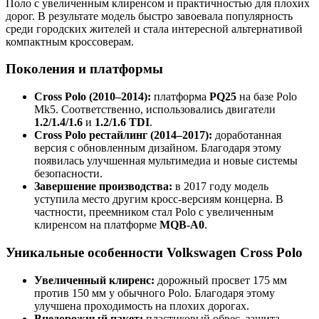
Поло с увеличенным клиренсом и практичностью для плохих
дорог. В результате модель быстро завоевала популярность
среди городских жителей и стала интересной альтернативой
компактным кроссоверам.
Поколения и платформы
Cross Polo (2010–2014):
платформа
PQ25
на базе Polo
Mk5. Соответственно, использовались двигатели
1.2/1.4/1.6
и
1.2/1.6 TDI
.
Cross Polo рестайлинг (2014–2017):
доработанная
версия с обновленным дизайном. Благодаря этому
появилась улучшенная мультимедиа и новые системы
безопасности.
Завершение производства:
в 2017 году модель
уступила место другим кросс-версиям концерна. В
частности, преемником стал Polo с увеличенным
клиренсом на платформе
MQB-A0
.
Уникальные особенности Volkswagen Cross Polo
Увеличенный клиренс:
дорожный просвет 175 мм
против 150 мм у обычного Polo. Благодаря этому
улучшена проходимость на плохих дорогах.
Внедорожный пакет:
пластиковый обвес, защита